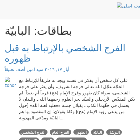
البابيّة
الرئيسية
بطاقات: البابيّة
الفرج الشخصي بالإرتباط به قبل
ظهوره
أيار ١٧, ٢٠١٦
سید امین
أضف تعليقاً
على كل شخص أن يفكر في نفسه ويجد له طريقاً للإرتباط مع
الحجّة عجّل الله تعالى فرجه الشريف، وأن يعثر على فرجه
الشخصي، سواء كان ظهور وفرج الإمام (عج) قريباً أم بعيداً. لم
يكن المقدّس الأردبيلي والسيّد بحر العلوم رحمهما الله ـ واللذان لا
يحتمل في حقّهما الكذب ـ يقبلان جملة «فعليه لعنة الله» [حول
من يدعي رؤية الإمام (عج)] وكانا يقولان: إن المقصود بها هم
البابيّة ومدّعي المهدوية....
التوسّل
البابيّة
الظهور
الفرج العام
الفرج الشخصي