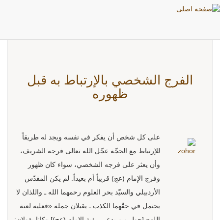
بطاقات: الفرج العام
الفرج الشخصي بالإرتباط به قبل
ظهوره
على كل شخص أن يفكر في نفسه ويجد له طريقاً
للإرتباط مع الحجّة عجّل الله تعالى فرجه الشريف،
وأن يعثر على فرجه الشخصي، سواء كان ظهور
وفرج الإمام (عج) قريباً أم بعيداً. لم يكن المقدّس
الأردبيلي والسيّد بحر العلوم رحمهما الله ـ واللذان لا
يحتمل في حقّهما الكذب ـ يقبلان جملة «فعليه لعنة
الله» [حول من يدعي رؤية الإمام (عج)] وكانا يقولان: