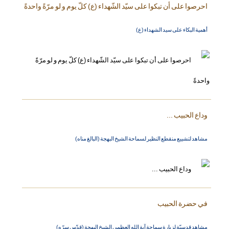
احرصوا على أن تبكوا على سيّد الشّهداء (ع) كلّ يوم و لو مرّةً واحدةً
أهمية البكاء على سيد الشهداء (ع)
وداع الحبيب ...
مشاهد لتشييع منقطع النظير لسماحة الشيخ البهجة (البالغ مناه)
في حضرة الحبيب
مشاهد قدسيّة لزيارة سماحة آية الله العظمى الشيخ البهجة (قدّس سرّه)