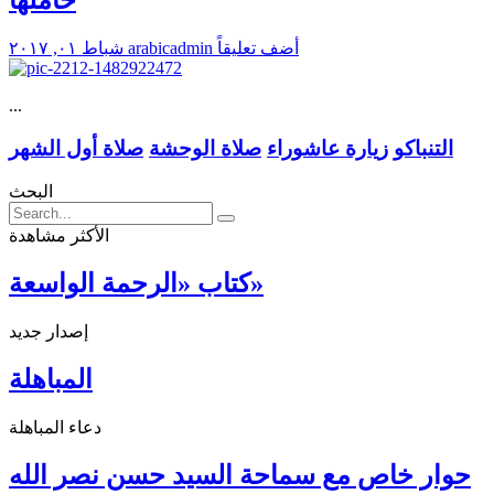
أضف تعليقاً
arabicadmin
شباط ٠١, ٢٠١٧
...
التنباكو
زيارة عاشوراء
صلاة الوحشة
صلاة أول الشهر
البحث
الأكثر مشاهدة
كتاب «الرحمة الواسعة»
إصدار جديد
المباهلة
دعاء المباهلة
حوار خاص مع سماحة السيد حسن نصر الله