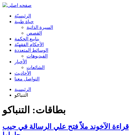
الرئیسیّة
حياة طيبة
السيرة الذاتية
القصص
ينابيع الحكمة
الأحکام الفقهیّة
الوسائط المتعددة
الفیدیوهات
الأخبار
الشائعات
الأحادیث
التواصل معنا
الرئيسية
التنباكو
بطاقات: التنباكو
قراءة الآخوند ملاّ فتح علي الرسالة في جيب
حاملها