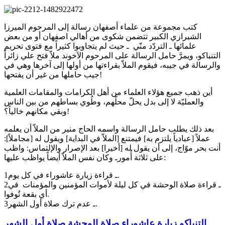
كتب مجموعة من علماء أصفهان رسالة إلى المرحوم الميرزا
الشيرازي الكبير تتضمن شكوى من أهالي اصفهان أو من بعض
علمائها ـ التردّد منّي ـ حيث لم يتجاوبوا كثيراً مع فتوى تحريم
التنباكو، ويمرَّ حامل الرسالة على المرحوم الآخوند ملاّ فتح علي زائراً
والرسالة في جيبه، فيقوم الملاّ بقراءتها من أولها إلى آخرها وهي في
جيب حاملها من غير أن يفتحها!
أين ذهب جميع هؤلاء العلماء من أهل الكرامات والمقامات العلمية
والعمليّة لا إلى بدل يحلّ محلّهم، وطُوي بساطهم من بين الناس
وبقي مكانهم خالياً؟!
بعد ذلك يطلب حامل الرسالة واسمه الحاج منير من الملاّ أن يعلمه
عملاً [عبادياً يلتزم به] فيمتنع [الملاّ في البداية] ويقول له [مجاملاً]:
أنت بحر موّاج، إلى أن يقول له [أخيرا] بعد الإصرار والإلتماس: واظب
على ثلاثة أُمورـ وكان نفس الملاّ أيضاً يواظب عليها:
1ـ قراءة زيارة عاشوراء في كل يوم.
2ـ قراءة صلاة الوحشة في كل ليلة لأموات المؤمنين والمؤمنات في
أي بقعة تُوفوا.
3ـ عدم ترك صلاة أول الشهر.
التنباكو
زيارة عاشوراء
صلاة الوحشة
صلاة أول الشهر