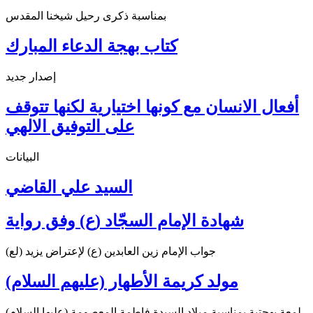
بمناسبة ذكرى رحيل شيخنا المقدس
كتاب بهجة الدعاء المبارك
إصدار جديد
أفعال الانسان مع كونها اختيارية لكنها تتوقف
على التوفيق الالهي
البيانات
السيد علي القاضي
شهادة الإمام السجّاد (ع) وفق رواية
جواب الإمام زين العابدين (ع) لإعتراض يزيد (لع)
مولد كريمة الأطهار (عليهم السلام)
لمعة بهجتية بمناسبة ميلاد السيدة فاطمة المعصومة (عليها السلام)