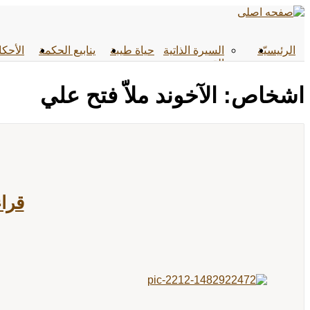
الرئیسیّة
السيرة الذاتية
حياة طيبة
ينابيع الحكمة
الأحکا
القصص
اشخاص: الآخوند ملاّ فتح علي
قراء
...