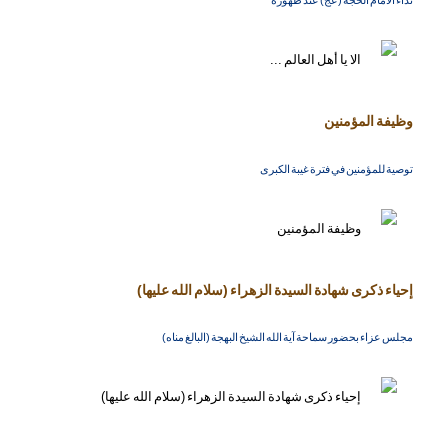
نداء الامام الحجة (عج) عند ظهوره
وظيفة المؤمنين
توصية للمؤمنين في فترة غيبة الكبرى
إحياء ذكرى شهادة السيدة الزهراء (سلام الله عليها)
مجلس عزاء بحضور سماحة آية الله الشيخ البهجة (البالغ مناه)