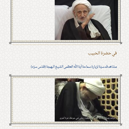
في حضرة الحبيب
مشاهد قدسيّة لزيارة سماحة آية الله العظمى الشيخ البهجة (قدّس سرّه)