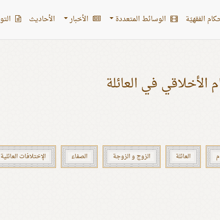
کام الفقهیّة
الوسائط المتعددة
الأخبار
الأحادیث
التو
م الأخلاقي في العائلة
م
العائلة
الزوج و الزوجة
الصفاء
الإختلافات العائلية