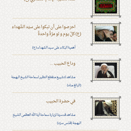
احرصوا على أن تبكوا على سيّد الشّهداء
(ع) كلّ يوم و لو مرّةً واحدةً
أهمية البكاء على سيد الشهداء (ع)
وداع الحبيب ...
مشاهد لتشييع منقطع النظير لسماحة الشيخ البهجة
(البالغ مناه)
في حضرة الحبيب
مشاهد قدسيّة لزيارة سماحة آية الله العظمى الشيخ
البهجة (قدّس سرّه)