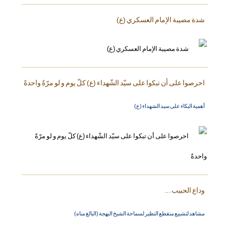
شدة مصيبة الإمام العسكري (ع)
احرصوا على أن تبكوا على سيّد الشّهداء (ع) كلّ يوم و لو مرّةً واحدةً
أهمية البكاء على سيد الشهداء (ع)
وداع الحبيب ...
مشاهد لتشييع منقطع النظير لسماحة الشيخ البهجة (البالغ مناه)