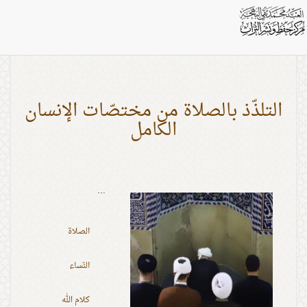
بطاقات: الطيب
التلذّذ بالصلاة من مختصّات الإنسان
الكامل
...
الصلاة
النّساء
كلام الله