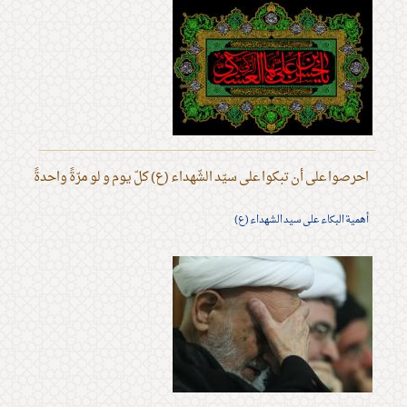
احرصوا على أن تبكوا على سيّد الشّهداء (ع) كلّ يوم و لو مرّةً واحدةً
أهمية البكاء على سيد الشهداء (ع)