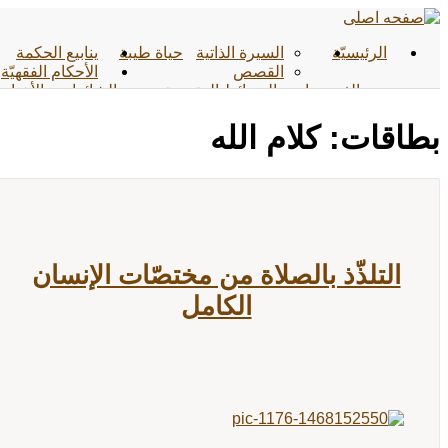
الرئیسیّة
السيرة الذاتية
حياة طيبة
ينابيع الحكمة
القصص
الأحکام الفقهیّة
الفیدیوهات
الوسائط المتعددة
الشائعات
الأخبار
الأحادیث
التواصل معنا
بطاقات: كلام الله
التلذّذ بالصلاة من مختصّات الإنسان
الكامل