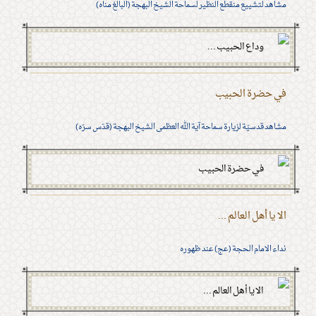
مشاهد لتشييع منقطع النظير لسماحة الشيخ البهجة (البالغ مناه)
في حضرة الحبيب
مشاهد قدسيّة لزيارة سماحة آية الله العظمى الشيخ البهجة (قدّس سرّه)
الا يا أهل العالم ...
نداء الامام الحجة (عج) عند ظهوره