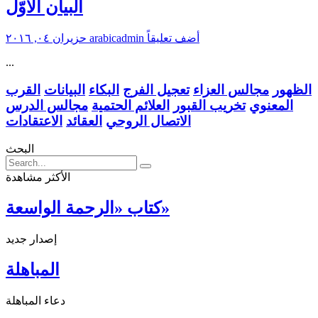
البيان الأوّل
أضف تعليقاً
arabicadmin
حزيران ٠٤, ٢٠١٦
...
الظهور
مجالس العزاء
تعجيل الفرج
البكاء
البيانات
القرب
المعنوي
تخريب القبور
العلائم الحتمية
مجالس الدرس
الاتصال الروحي
العقائد
الاعتقادات
البحث
الأكثر مشاهدة
كتاب «الرحمة الواسعة»
إصدار جديد
المباهلة
دعاء المباهلة