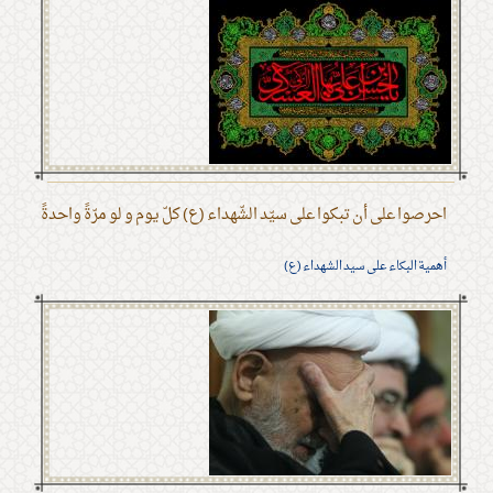
احرصوا على أن تبكوا على سيّد الشّهداء (ع) كلّ يوم و لو مرّةً واحدةً
أهمية البكاء على سيد الشهداء (ع)