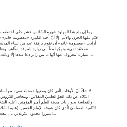
وما إن بلغ هذا المولود شهره السّادس عشر حتّى اختطفت يدُ 
خيّم عليها الحزن والألم، إلّا أنّ أُخته الكبيرة «معصومة خانم» ق
أرادت «معصومة خانم» أن تقوم برفقة عدد من نساء المدينة بزي
«محمّد تقي» وتوجّها معاً إلى زيارة المرقد الطّاهر، 
المبارك معروف عنها أنّها ما من زائر دعا عندها إلّا وتمّت الإجابة له بالرّد أو القبول، وتقدّم الطفل ليهمس بكلمات العشق المكنونة في صدره سائلاً...
لا شكّ أنّ الأوقات الّتي كان يقضيها «محمّد تقي» مع أسات
الكلام عن ذلك الجوّ العلميّ المقدّس، ومحاضر الدّروس ال
والقداسة بجوار باب مدينةِ العِلْم أمير المؤمنين (عليه السّ
التّلميذ العصاميّ الّذي كان شوقه للإمام الحسين (عليه السّل
الميرزا محمود الكربلائي بأن يبعث ولده «محمّد تقي» إلى النّجف ليكمل دراسته وينهل من علوم أهل البيت (عليهم السّلام)...