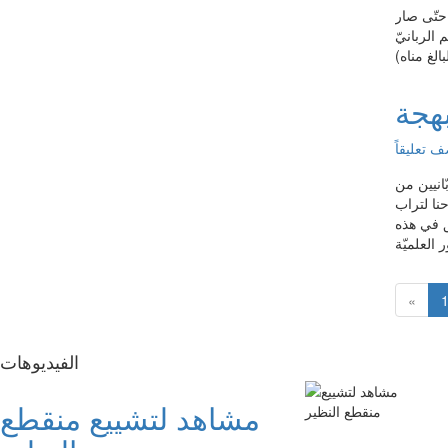
 حتّى صار
 الربانيّ
بهجة
 تعليقاً
ّانيين من
حنا لتراب
بق في هذه
«
الفیدیوهات
مشاهد لتشييع منقطع