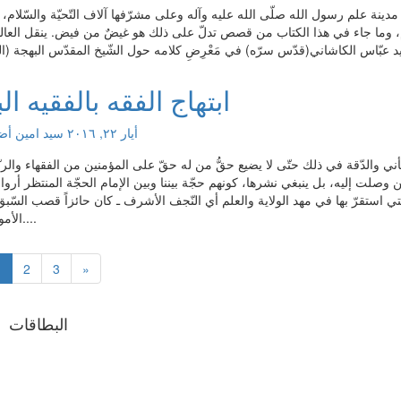
مدينة علم رسول الله صلّى الله عليه وآله وعلى مشرّفها آلاف التّحيّة والسّلام،
أعلام، وما جاء في هذا الكتاب من قصص تدلّ على ذلك هو غيضٌ من فيض. ينقل العالم
ابتهاج الفقه بالفقيه ال
أيار ٢٢, ٢٠١٦
سید امین
أضف
ني والدّقة في ذلك حتّى لا يضيع حقُّ من له حقّ على المؤمنين من الفقهاء والرب
من وصلت إليه، بل ينبغي نشرها، كونهم حجّة بيننا وبين الإمام الحجّة المنتظر أروا
الّتي استقرّ بها في مهد الولاية والعلم أي النّجف الأشرف ـ كان حائزاً قصب السّ
الأمور العلميّة....
1
2
3
»
البطاقات