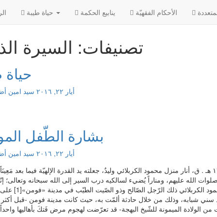
الأحکام الفقهیّة
ينابيع الحكمة
حياة طيبة
الر
تصنيفات: السيرة الذا
حياة ط
أيار ٢٢, ٢٠١٦
سید امین
أضف
بشارة الطّفل الم
أيار ٢٢, ٢٠١٦
سید امین
أضف
في ليلة الجمعة الخامس والعشرين من شوّال سنة ١٣٣٤ هـ . ق، أنار منزل محمود الكربلائي وليدٌ، جعلته يد القدرة الإلهيّة فيما بعد مَع
ت الله عليهم، ومناراً يُضيء لسالكيه درب السير إلى الله سبحانه وتعالى؛ إنّه 
الحاج الشّيخ محمّد تقي البهجة (البالغ مناه). لقد كان
به، منذ سني شبابه، وذلك من خلال حادثة ألمّت به، حيث كانت مدينة فومن -قبل أكث