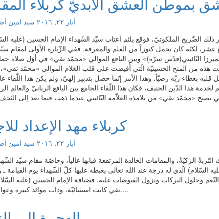
شق بموطن العشق الأبديّ كربلاء المق
أيار ٢٢, ٢٠١٦
سید امین
أضف
لك الضّريح الملكوتيّ، فوقع يلثم أعتاب سيّد الشّهداء الإمام الحسين (عليه السّ
 عشر، لكنّه كان يحمل كنوزاً من العلم والمعرفة. ففي الزّيارة الأولى لمقام سيّد
«الميرزا النّائيني(قدّس سرّه)» وبين اليافع الموالي «محمّد تقي» في أوّل صلاة جم
فكانت هذه من المنح الحسينيّة الّتي أُفيضت على قلب الغلام الموالي «محمّد تقي»
 قلبه بعطاء ربّه رضيّاً. وهذا الأمر إنّما حصل بتدبير إلهيّ، ولم يكن هذا اللّقاء عابر
م لخدمة هذا الدّين الحنيف، فكان هذا اللّقاء الجامع بين اليافع الربانيّ والعالم الربا
كربلاء مهد الإعداد للاج
أيار ٢٢, ٢٠١٦
سید امین
أضف
لتّربةُ الزكيّةُ، والمقامات الخالدة المرتفعة قبابها عالياً، وخاصّة مقام سيّد الشّهد
لسّلام) الّذي له درجة عند الله تعالى يغبطه عليها كلّ الشّهداء يوم القيامة ـ و
لنّعم وحلول البركات ونزول الفيوضات عليه. فضيافة الإمام الحسين (عليه السّلام
تقي كانت استثنائيّة، وذات موائد كبيرة وعوائد عظيمة....
الهجرة إلى ال