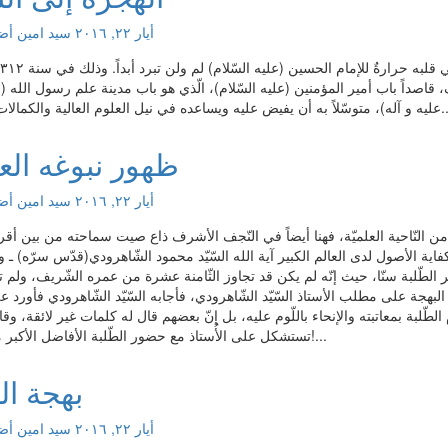
أيار ٢٢, ٢٠١٦
سید امین
أضف
قاصداً باب أمير المؤمنين (عليه السّلام)، الّذي هو باب مدينة علم رسول الله (
 نيل العلوم العالية والكمالات السّامية....
ظهور نبوغه الع
أيار ٢٢, ٢٠١٦
سید امین
أضف
ن النّاحية العلميّة، فهنا أيضاً في النّجف الأشرف ذاع صيت سماحته من بين أقر
ية الأصول لدى العالم الكبير آية الله السّيّد محمود الشّاهرودي(قدّس سرّه) ـ و
 الطّلبة سنّا، حيث إنّه لم يكن قد تجاوز الثّامنة عشرة من عمره الشّريف، ولم ت
هجة على مطلب الأستاذ السّيّد الشّاهرودي، فأجابه السّيّد الشّاهرودي فأورد عل
 الطّلبة بمعاتبته والإنحاء باللّوم عليه، بل إنّ بعضهم قال له كلمات غير لائقة، وقال
تستشكل على الأُستاذ مع حضور الطّلبة الأفاضل الأكبر منك سنّاً؟!...
بهجة ال
أيار ٢٢, ٢٠١٦
سید امین
أضف