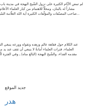
لم تمض الأيّام الكثيرة على نزول الشّيخ البهجة في مدينة باب 
مشاراً له بالبنان، ومحلّاً للاهتمام من كبار العلماء ال
صاحب المصنّفات والمؤلّفات الكثيرة آية الله العلّامة السّيد عبّاس الكاشاني(قدّس سرّه) في مَعْرِضِ كلامه حول الشّيخ المقدّس البهجة (البالغ مناه)...
عند الكلام حول فقاهة عالم وزهده وتقواه وورعه ينبغي التأ
العلماء، فتراث العلماء أمانةٌ لا ينبغي أن تقف عند يد 
مقدمه الفداء، والشّيخ البهجة (البالغ مناه) ـ وفي الفترة 
جديد الموقع
هدر