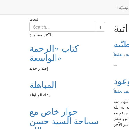
السيرة الذاتية
الرئيسية
ئیسیّة
البحث
تية
الأكثر مشاهدة
يّبة
كتاب «الرحمة
 تعليقاً
الواسعة»
...
إصدار جديد
وعود
المباهلة
 تعليقاً
دعاء المباهلة
ِينَاً ينهل منه
آية الله
حوار خاص مع
 محمود الكربلائي ذلك الرّجل الصّالح وذو الصّيت الطيّب في مدينة «فومن»[1] على موعدٍ مع
سماحة السيد حسن
ر من عشر