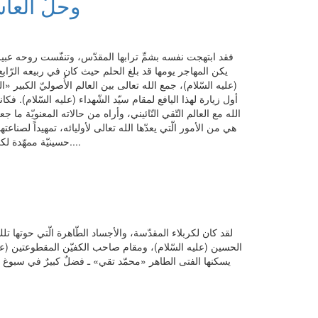
وحلّ العا
فقد ابتهجت نفسه بشمِّ ترابها المقدّس، وتنفّست روحه عبير ذ
يكن المهاجر يومها قد بلغ الحلم حيث كان في ربيعه الرّابع
(عليه السّلام)، جمع الله تعالى بين العالم الأُصوليّ الكبير 
أول زيارة لهذا اليافع لمقام سيّد الشّهداء (عليه السّلام). 
الله مع العالم التّقي النّائيني، وأراه من حالاته المعنويّة ما جعل
هي من الأمور الّتي يعدّها الله تعالى لأوليائه، تمهيداً لصناعته
حسينيّة ممهّدة لكي يصبح «محمّد تقي» من تلامذة العلاّمة النّائيني عندما ذهب فيما بعد إلى النّجف الأشرف....
لقد كان لكربلاء المقدّسة، والأجساد الطّاهرة الّتي حوتها تلك ا
الحسين (عليه السّلام)، ومقام صاحب الكفيّن المقطوعتين (عليه ا
يسكنها الفتى الطاهر «محمّد تقي» ـ فضلٌ كبيرٌ في سبوغ ا