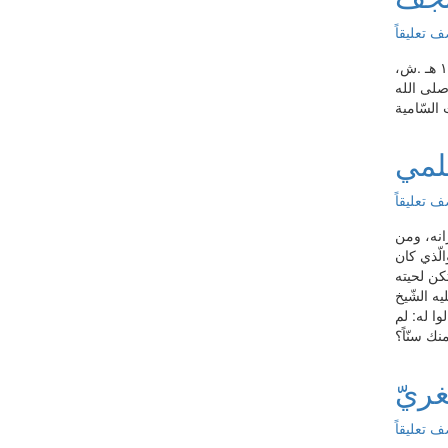
 تعليقاً
وها هو اليوم يستعدّ للوفادة إلى الغريّ «النّجف الأشرف»، وفي قلبه حرارةٌ للإمام الحسين (عليه السّلام) لم ولن تبرد أبداً. وذلك في سنة ١٣١٢ هـ .ش،
صلى الله
لمي
 تعليقاً
انه، ومن
الّذي كان
كن لحيته
يه الشّيخ
وا له: لم
غريّ
 تعليقاً