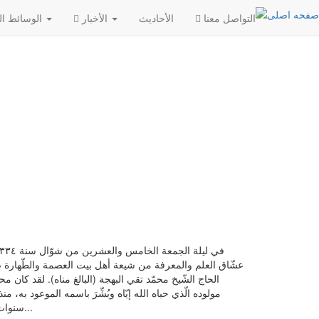
التواصل معنا
الأحادیث
الأخبار
الوسائط المتعددة
عشّاق العلم والمعرفة من شيعة أهل بيت العصمة والطّهارة صلوا
مولوده الّذي حباه الله إيّاه وبُشِّرَ باسمه الموعود 
سنوات من الولادة الميمونة للشّيخ البهجة- قد تعرّضت لهجوم مرض فَتكَ بأهاليها واحداً تلو الآخر...