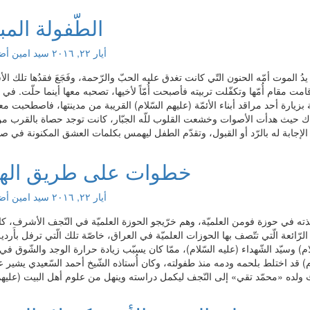
الطّفولة المب
أيار ٢٢, ٢٠١٦
سید امین
أضف
الموت أمّه الحنون التّي كانت تغدق عليه الحبّ والرّحمة، وفَجَعَ فقدُها تلك الأ
امت مقام أُمّها وتكفّلت تربيته فأصبحت أُمّاً لأخيها، تصحبه معها أينما حلّت. في أح
ارة أحد مراقد أبناء الأئمّة (عليهم السّلام) القريبة من مدينتها، فاصطحبت معه
وهناك حيث هدأت الأصوات وخشعت القلوب للّه الجبّار، كانت توجد حصاة بالقرب من
خطوات على طريق اله
أيار ٢٢, ٢٠١٦
سید امین
أضف
ذته في حوزة فومن العلميّة، وهم خرّيجو الحوزة العلميّة في النّجف الأشرف، كان
رّائعة الّتي تتّصف بها الحوزات العلميّة في العراق، خاصّة تلك الّتي ترفل بأَرد
لام) وسيّد الشّهداء (عليه السّلام)، ممّا كان يسبّب زيادة حرارة الوجد والشّوق ف
ام) قد اختلط بلحمه ودمه منذ طفولته، وكان أُستاذه الشّيخ أحمد السّعيدي يشير 