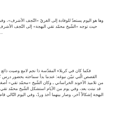
حيث توجه «الشّيخ محمّد تقي البهجة» إلى النّجف الأشرف، 
عليه و آله)، متوسّلاً به أن يفيض عليه ويساعده في
فكما كان في كربلاء المقدّسة ذا نجم لامع وصيت ذائع م
القصص الّتي تبيّن نبوغه: عندما بدأ سماحته بحضور درس كفا
من تلاميذ الآخوند الخراساني ـ وكان الشّيخ «محمّد تقي» أصغر
قد نبتت بعد، وفي يوم من الأيام استشكل الشّيخ محمّد تقي الب
البهجة إشكالاً آخر، وصار بينهما أخذ وردّ، وفي اليوم التّالي قام