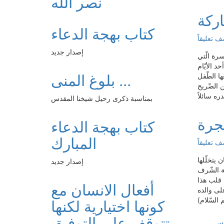
نصر الله
اركة
كتاب بهجة الدعاء
 تعليقاً
إصدار جديد
سرة الّتي
د الأيّام
بلوغ المنى ...
ا الطّفل
 الضّريح
بمناسبة ذكرى رحيل شيخنا المقدس
جرة
كتاب بهجة الدعاء
المبارك
 تعليقاً
 يتخلّلها
إصدار جديد
ية الشّرف
ي قلب هذا
أفعال الانسان مع
على والده
كونها اختيارية لكنها
تتوقف على التوفيق