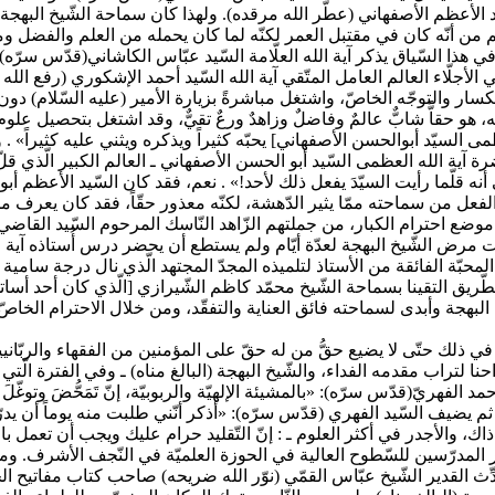
الأعظم الأصفهاني (عطّر الله مرقده). ولهذا كان سماحة الشّيخ البهجة في
 من أنّه كان في مقتبل العمر لكنّه لما كان يحمله من العلم والفضل وما 
 هذا السّياق يذكر آية الله العلّامة السّيد عبّاس الكاشاني(قدّس سرّه):
أجلّاء العالم العامل المتّقي آية الله السّيد أحمد الإشكوري (رفع الل
كسار والتوجّه الخاصّ، واشتغل مباشرةً بزيارة الأمير (عليه السّلام) دون
ه، هو حقاًّ شابٌّ عالمٌ وفاضلٌ وزاهدٌ ورعٌ تقيٌّ، وقد اشتغل بتحصيل علوم
مى السيّد أبوالحسن الأصفهاني] يحبّه كثيراً ويذكره ويثني عليه كثيراً» 
ية الله العظمى السّيد أبو الحسن الأصفهاني ـ العالم الكبير الّذي قلّ 
أنه قلّما رأيت السيّدَ يفعل ذلك لأحد!» . نعم، فقد كان السّيد الأعظ
ذا الفعل من سماحته ممّا يثير الدّهشة، لكنّه معذور حقّاً، فقد كان يعرف 
ع احترام الكبار، من جملتهم الزّاهد النّاسك المرحوم السّيد القاضي (قد
ات مرض الشّيخ البهجة لعدّة أيّام ولم يستطع أن يحضر درس أُستاذه آية ا
حبّة الفائقة من الأستاذ لتلميذه المجدّ المجتهد الّذي نال درجة سامية ورت
طّريق التقينا بسماحة الشّيخ محمّد كاظم الشّيرازي [الّذي كان أحد أساتذ
ي ذلك حتّى لا يضيع حقُّ من له حقّ على المؤمنين من الفقهاء والربّاني
احنا لتراب مقدمه الفداء، والشّيخ البهجة (البالغ مناه) ـ وفي الفترة الّ
حمد الفهريّ(قدّس سرّه): «بالمشيئة الإلهيّة والربوبيّة، إنّ تَمَحُّضَ وتو
 . ثم يضيف السّيد الفهري (قدّس سرّه): «أذكر أنّني طلبت منه يوماً أن
ذاك، والأجدر في أكثر العلوم ـ : إنّ التّقليد حرام عليك ويجب أن تعمل با
بار المدرّسين للسّطوح العالية في الحوزة العلميّة في النّجف الأشرف. وم
القدير الشّيخ عبّاس القمّي (نوّر الله ضريحه) صاحب كتاب مفاتيح الجنان،