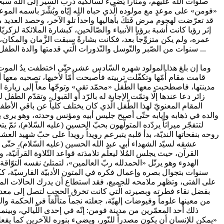
صلوات الله عليهم، ومناراً يُضيء لسالكيه درب السير إلى الله سبحانه
«فومن» على موعدٍ مع مولوده الّذي حباه الله إيّاه وبُشِّرَ باسمه ا
قد تعرّضت لهجوم مرض فَتكَ بأهاليها واحداً تلو الآخر، وحصد العديد 
إثر رؤيا كانت أشبهَ برؤيا الأنبياء والصّالحين، كبشارة الملائكة لزك
عمره، ولم يكن متزوِّجاً بعد، فكانت بشارةً سبقت الزَّمان والمكان
سنوات من الصّبر والتّوسل والنّذورات الّتي قدمتها والدة الطفل «مرضيّة خانم» تلك المرأة المقدّسة العابدة، وُلِدَ «محمّد تقي» ليضفي بهذه الولادة الميمونة على فومن وأهلها نوراً وسحراً وجمالاً من نوع آخر ...
وما إن بلغ هذا المولود شهره السّادس عشر حتّى اختطفت يدُ الموت أمّه
قامت مقام أُمّها وتكفّلت تربيته فأصبحت أُمّاً لأخيها، تصحبه معها 
مدينتها، فاصطحبت معها الطّفل «محمّد تقي» وتوجّها معاً إلى زيارة
زائر دعا عندها إلّا وتمّت الإجابة له بالرّد أو القبول، وتقدّم ا
المقام المعنويّ لهذا الطّفل الّذي كان يختلف كلياً عن باقي الأطف
والده في ذهابه وإيابه حتّى أصبح جليس أبيه ومؤنس وحدته، وهو يرى بح
لتتفجّر ميراثاً يردّده المتولّهون بحبّ الحسين (عليه السّلام)، ثم
روحه بنفحاتها النديّة، بدأ قلبه يتبرعم رويداً رويداً على حبّ شهيد الع
عشقه لسيّد الشهداء أبي عبد الله الحسين (عليه السّلام)، حتّ
القرآن، حيث يجلس المُلّا ليعلّم تلامذته قواعد التّلاوة القرآني
الهدوء وهو يرتّل «الحمدلله ربّ العالمين»، لتمتلئ نفسه التوّاق
سنوات بتجوال بصره وإعمال فكره في المتون الأدبيّة الفارسيّة، ككتاب
على الفتى، وتظهر ملامحه للجميع، فقد استطاع أن يدرك الحالات المعن
بفضل نقاء فطرته وبصيرته الّتي كانت تخرق الحجب لتصل إلى معدن ال
من معينها علوماً وفيوضات إلهيّة، جعلته نجماً متألّقاً في الحكمة 
ذلك أحد المعمّرين من مدينة فومن: إنّه في إحدى اللّيالي، وبين
«يمكن للإنسان أن يكون مصدراً للنّور، ويضيء بنوره للآخرين كما يف