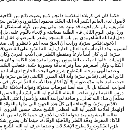
فكما كان في كربلاء المقدّسة ذا نجم لامع وصيت ذائع من النّاحية
الأصول لدى العالم الكبير آية الله السّيّد محمود الشّاهرودي(قدّس سرّ
الشّريف، ولم تكن لحيته قد نبتت بعد، وفي يوم من الأيام استشكل الشّي
وردّ، وفي اليوم التّالي قام الطّلبة بمعاتبته والإنحاء باللّوم عليه، 
دخل آية الله الشّاهرودي من باب المسجد وشعر بالموضوع، فقال للطلب
الآخوند(قدّس سرّه)، ورأيت أنّ الحقّ معه أنتم لا تنظروا إلى صغر س
أنفسهم. وقد لقّبه أُستاذه العالم العارف آية الله السّيد علي القاضي(ق
سرّه) الذي كان أديباً بارعاً ومنقطع النّظير في الأدب العربيّ وك
الرّوايات، فأتوا له بكتاب القاموس ووجدوا مفرد هذه الكلمة وكان هنا
الكتاب وكان أصغرهم سناً وقرأه بدقّة وبصورة جيّدة، فتعجّب السّيد ال
وعندما أنهى مرحلة السّطوح شرع في البحث الخارج لدى أساتذة من 
الدّين العراقي (قدّس سرّه) وآية الله الميرزا النّائيني (قدّس سرّه)
حيث تتلمذ عليه مدّة طويلة إلّا أنّ أفكار هذا الأستاذ الفذّ لم تكن في
الجوانب العلميّة بل نال منه أيضا فيوضاتٍ معنويّة وفوائد أخلاقيّة ع
درس الفقيه البارز صاحب المقام الشّامخ آية الله السّيد أبو الحسن ال
محلّه إن شاء الله تعالى. وإضافة لدراسة الفقه والأُصول اعتنى الشّي
(قدّس سرّه). وبالإضافة إلى كلّ هذه الجهود الّتي بذلها والفوائد 
أوّلهما: العلّامة الكبير آية الله العظمى الشّيخ محمّد حسين الغروي 
ضالّته المنشودة منذ دخوله النّجف الأشرف حينما كان له من العم
الذّكاء المفرط ودقّة النّظر والذّهنيّة الوقّادة، حينما كان يطرح إش
يلزم السّكوت ولا يطرح الإشكالات وعندما عرف آية الله الشّيخ مح