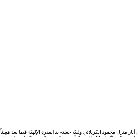
جمعة الخامس والعشرين من شوّال سنة 1334 هـ . ق، أنار منزل محمود الكربلائي وليدٌ، جعلته يد القدر