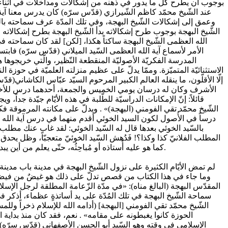
بوجوب أن يطرح كلّ ما يدور في ذهنه من إشكالات ومداخلات في أثناء ال
عند الشّيخ محمّد كاظم الشّيرازي (قدّس سرّه) كان يدرس معنا آية الله
وعمق إلى إشكالات الشّيخ البهجة، وفي تلك المدّة عرف سماحته بالعلم
الشّيخ البهجة بوجوب طرح إشكالاته بدأ الشّيخ البهجة بطرح إشكالاته 
الله العظمى الشّيخ البهجة ساكتاً هكذا، [لكن] لقد كان سماحته ف
الأمر لأسماع آية الله العظمى السّيد الميلاني (قدّس سرّه) فابت
المدرسة الفكريّة الأصوليّة المنقطعة النّظير، والّتي خريجوها ه
الاستثنائيّة المتميّزة. وممّا يدلّ على عظيم منزلته العلميّة في حوز
إلّا الأقلّون، ما ينقله العالم الكبير المرحوم السيّد عبّاس الكاشاني(
الأشرف وكان له درسان يومي الخميس والجمعة، أحدهما درس للأخلاق و
قائلاً: إنّ الإمكانات الدراسيّة للطّلبة في هذه الأيّام جيّدة ج
الشّيخ محمّد تقي الفومني (البهجة)» . ويدلّ على مكانته المرموقة فكري
درساً في الأُصول لكون السيد الخوئي أقدم منهما في درس آية الله ال
بالسّيد الخوئي بعدها قال له السّيد الخوئي: لقد غاب عنك مطلب 
المطلب الفلانيّ كذا وكذا؟! فَدُهش السّيد الخوئيّ متعجبّاً، وظل يح
كما هو عليه أُستاذه أو مُباحِثُه، حتّى يعلم من أين يبدأ وإلى أين سيصل في المطلب العلميّ، ولا يخفى على أهل الإطّلاع أنّ هذا ممّا يدلّ أنّ صاحبه صاحب عقليّة مرموقة وقدرة استنباطيّة متميّزة.
لم تمض الأيّام الكثيرة على نزول الشّيخ البهجة في مدينة باب مدينة عل
وما جاء في هذا الكتاب من قصص تدلّ على ذلك هو غيضٌ من فيض. ينقل
المقدّس البهجة (البالغ مناه): «في مدّة الزّعامة المطلقة لرجل الإ
سماحة الشّيخ البهجة في تلك المُدّة على يد أساتذةٍ عظماء، أذكر ف
الشّيخ محمّد تقي الفومني [البهجة] (أدامه الله للإسلام ذخراً ولل
الحوزة كانوا يغبطونه على مقامه» . نعم، فقد كان منذ بداية
الإسلامي في وقته وهو السّيد أبو الحسن الأصفهاني (قدّس سرّه)، 