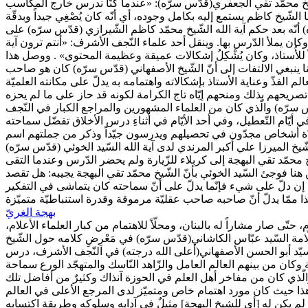
شّيخ محمّد تقي الجعفري(قدّس سرّه): «عندما كنّا ندرس خارج المكاسب
الشّيخ كاظم يستمع إليه بكامل وجوده، أي أنّه كان يُصْغِي جيداً وبدقّة
 أنّه بعد حكم آية الله الشّيخ محمّد كاظم الشّيرازي (قدّس سرّه) على
ان يملأ الدّرس بها. وينقل أحد علماء النّجف الأشرف: «أنتم ترون آية
للأُستاذ، وكان يُشْكِلُ إشكالات عميقة وعظيمة المحتوى» . ووصل هذا
نا ينبغي الالتفات إلى أنّ الشّيخ الأصفهاني (قدّس سرّه) كان هو صاحب
 الفذّ وعناية الأستاذ بإشكالاته واهتمامه به يدلّ على مكانته العلميّة
تصريحهم بذلك ومنحهم إيّاه تاج الكرامة لكونه قد حاز على ما لم يحزه
دّس سرّه) والّذي كان من العلماء المشهورين والمراجع الكبار في النّجف
ّام التّعطيل، وفي أحد الأيّام في أثناءِ درس الأخلاق تفضّل سماحته
هناك عدّة أشخاص مجدّون في تحصيلهم ويدرسون جيّداً وذكر من جملتهم اسم
ّيخ الميرزا علي أكبر المرندي لدى آية الله السّيد الخوئي (قدّس سرّه)
محمّد تقي البهجة إلى كربلاء للزّيارة ولم يحضر الدّرس وعندما التقى
ا فوجئ السّيد الخوئي بأنّ الشّيخ محمّد تقي البهجة يجيبه: هل تقصد
ا إن دلّ على شيء فإنّما يدلّ على أنّ سماحته كان يتماشى في التفكير
بهجة الغريّ
تّى صار مشاراً له بالبنان، ومحلّاً للاهتمام من كبار العلماء الأعلام،
مة السّيد عبّاس الكاشاني(قدّس سرّه) في مَعْرِضِ كلامه حول الشّيخ
لسيّد أبو الحسن الأصفهاني(أعلى الله درجته) في النّجف الأشرف، درس
كان من بينهم العالم العامل والزّاهد النّاسك والمتهجّد الورع سماحة
) والّذي كان من مفاخر أهل العلم في الحوزة آنذاك وكثيرٌ من أفاضل تلك
 هذا حيث كان مورد اهتمام خاص ومتميّز لدى المرجع الأعلى في العالم
 لم يكن له [أي للشيخ البهجة] مثيلٌ في آدابه وسلوكه وطريقة اكتسابه