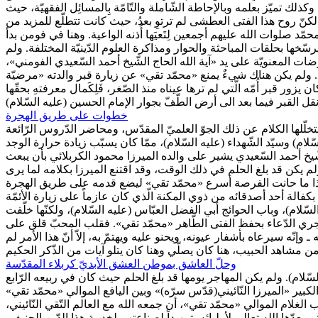
ك تميّز بعلمه وبالإحاطة الشّاملة والتّامّة بِالمسائِل الفقهيّة، حيث
لكنّ روح هذا الفتى العطشى لم ترتوِ بعدُ، حيث كانت تتطلّع للمزيد من
ّد صلوات الله عليهم أجمعين لِتَعيَها أُذنه الواعية. وهنا في فومن بدأ
ّخها بحلقات المباحثة والحوار ومذاكرة العلوم الدّينيّة المختلفة. ولم
 المعنويّة على يد «آية الله الحاج الشّيخ أحمد السّعيدي الفومني»،
وم . ولم يكن هناك شيءٌ يمنع «محمّد تقي» عن زيارة قبر والدته «مرضيّة
ر قبر أُمّه الّتي لم ترها عيناه منذ الصّغر، فَلِكَمال معرفتهِ بحقّها
خطوات على طريق الهجرة
لّلها الكلام عن ذلك الجوّ العلميّ المقدّس، ومحاضر الدّروس الرّائعة
ّلام) وسيّد الشّهداء (عليه السّلام)، ممّا كان يسبّب زيادة حرارة الوجد
ّيخ أحمد السّعيدي يشير على والده الميرزا محمود الكربلائي بأن يبعث
 يكن قد بلغ الحلم في ذلك الوقت، وقد اقتنع الميرزا بكلامه لما يرى
ى إذا ما حانت الفرصة أسرع «محمّد تقي» ليضع قدمه على طريق الهجرة
 المتأجّج لتلك الدّيار، بكفالة أحد أصدقائه من ذوي المكنة الّذي كان عازماً على زيارة الأئمّة
ّلام)، وباب الحوائج أبي الفضل العبّاس (عليه السّلام)، ولكنّها خلّفت
ن يجري الدّعاء بحفظ الفتى الطّاهر «محمّد تقي». فقلب المحبّ قلق على
إنّه سيرعاه بأشفار عيونه، ويحنو عليه ويهتمّ به، إلاّ أنّ هذا الأمر لم
وحلّ العاشق بموطن العشق الأبديّ كربلاء المقدّسة
سّلام). ولم يكن المهاجر يومها قد بلغ الحلم حيث كان في ربيعه الرّابع
الكبير «الميرزا النّائيني(قدّس سرّه)» وبين اليافع الموالي «محمّد تقي»
الغلام الموالي «محمّد تقي»، أن جمعه الله مع العالم التّقي النّائيني،
تي يعدّها الله تعالى لأوليائه، تمهيداً لصناعتهم لخدمة هذا الدّين الحنيف،