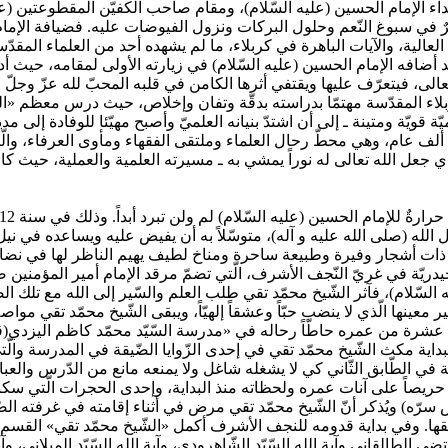
هداء الإمام الحسين (عليه السّلام)، ومقام صاحب الكفيّن المقطوعتين (علي
رٌ في سبوغ النّعم وحلول البركات ونزول الفيوضات عليه. فضيافة الإمام 
عالية، والآيات الباهرة في كربلاء، ما لم يشهده أحد من العلماء المقدّ
د أضافه الإمام الحسين (عليه السّلام) في زيارته الأولى لمقامه، حيث أ
تعالى، فيتعرّف عليها ويقتفي أثرها الكامن في قلبه المحبّ لله عزّ وجلّ و
كربلاء المقدّسة مهتمّا بدراسته بدقّة وتفان وإخلاص، حيث درس معظم «
 قويّة ومتينة ـ إلى أن اشتدّ بنيانه العلميّ وأصبح مهيّئا للوفادة إلى م
ى ألف عام، وهي محطّ رحال العلماء وملتقى الفقهاء ومأوى العرفاء، والّت
 جعل الله تعالى له نوراً يمشي به ـ مسيرته العلمية والعملية، حيث كان م
ل الله (صلى الله عليه و آله)، متوسّلاً به أن يفيض عليه ويساعده في ن
ة ذات أشجار وفيرة وطبيعة ساحرة ومناخ لطيف يهيم الناظر لها في نضار
الحيدريّة في غريّ النّجف الأشرف، الّتي تضمّ مرقد الإمام أمير المؤمني
ام)، فآثر الشّيخ محمّد تقي طلب العلم والسّير إلى الله مع تلك الصّعوب
 نمير معينها الّذي لا ينضب حبّاً وعشقاً إلهيّاً، ويبقى الشّيخ محمّد تقي
 عشرة من عمره حاطّاً رحاله في «مدرسة السّيّد محمّد كاظم اليزدي(قد
البداية مكث الشّيخ محمّد تقي في إحدى الزّوايا الضّيقة في المدرسة والّ
في الطّابق الثّاني كي لا يشغله شاغل ولا يمنعه مانع من الدّرس والعبا
كان حريصاً على آنات عمره ولحظاته منذ البداية، وإحدى الحجرات الّتي س
ه) ويُذكر أنّ الشّيخ محمّد تقي مرض في أثناء إقامته في غرفته الصّغيرة
يقها. وفي بداية قدومه للنجف الأشرف أكمل «الشّيخ محمّد تقي» القسم 
ضى الطالقاني وآية الله السّيّد الشّاهرودي، وآية الله السّيّد الميلاني، 