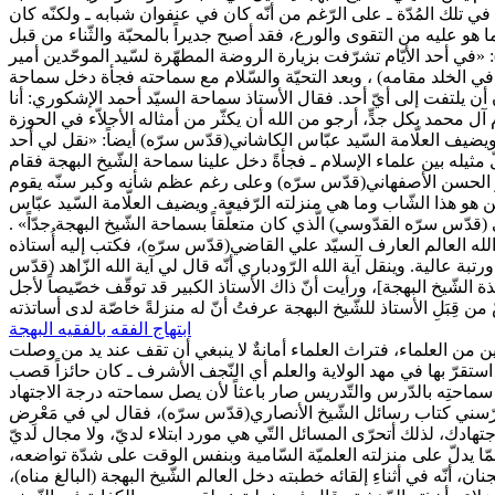
 تلك المُدّة ـ على الرّغم من أنّه كان في عنفوان شبابه ـ ولكنّه كان
هو عليه من التقوى والورع، فقد أصبح جديراً بالمحبّة والثّناء من قبل
 «في أحد الأيّام تشرّفت بزيارة الروضة المطهّرة لسّيد الموحّدين أمير
ه في الخلد مقامه) ، وبعد التحيّة والسّلام مع سماحته فجأة دخل سماحة
 أن يلتفت إلى أيّ أحد. فقال الأستاذ سماحة السيّد أحمد الإشكوري: أنا
 آل محمد بكل جدٍّ، أرجو من الله أن يكثّر من أمثاله الأجلاّء في الحوزة
. ويضيف العلّامة السّيد عبّاس الكاشاني(قدّس سرّه) أيضاً: «نقل لي أحد
مثيله بين علماء الإسلام ـ فجأةً دخل علينا سماحة الشّيخ البهجة فقام
م أبو الحسن الأصفهاني(قدّس سرّه) وعلى رغم عظم شأنه وكبر سنّه يقوم
من هو هذا الشّاب وما هي منزلته الرّفيعة. ويضيف العلّامة السّيد عبّاس
ّس سرّه القدّوسي) الّذي كان متعلّقاً بسماحة الشّيخ البهجة جدّاً» .
لله العالم العارف السيّد علي القاضي(قدّس سرّه)، فكتب إليه أُستاذه
بة عالية. وينقل آية الله الرّودباري أنّه قال لي آية الله الزّاهد (قدّس
ة الشّيخ البهجة]، ورأيت أنّ ذاك الأستاذ الكبير قد توقّف خصّيصاً لأجل
ابتهاج الفقه بالفقيه البهجة
ين من العلماء، فتراث العلماء أمانةٌ لا ينبغي أن تقف عند يد من وصلت
تي استقرّ بها في مهد الولاية والعلم أي النّجف الأشرف ـ كان حائزاً قصب
غّلَ سماحتِه بالدّرس والتّدريس صار باعثاً لأن يصل سماحته درجة الاجتهاد
 يدرّسني كتاب رسائل الشّيخ الأنصاري(قدّس سرّه)، فقال لي في مَعْرِض
جتهادك، لذلك أتحرّى المسائل التّي هي مورد ابتلاء لديّ، ولا مجال لديّ
مّا يدلّ على منزلته العلميّة السّامية وبنفس الوقت على شدّة تواضعه،
 أنّه في أثناءِ إلقائه خطبته دخل العالم الشّيخ البهجة (البالغ مناه)،