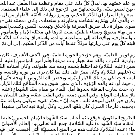
علم خصّهم بها، ليدلّ كلّ ذلك على مقام وعظمة هذا الطّفل عند الله. وكذل
 بهنّ لصغر سنّه، ولاستحيائهنّ من الرّجوع في ذلك إلى علماء المنطقة. 
عارفها أسرار آيِ الذّكر الحكيم، ورموز روايات الأئمّة الأطهار من آل محم
 والّذي كان يهتمّ به لنشاطه ومثابرته واستعداده، وكان «محمّد تقي» يرس
يطوي بموازاة ذلك طريق المعرفة والأخلاق وتهذيب النّفس وكسب الفيوضات
تحمله من بهاء معنويّ وصفاء باطنيّ، بقيت آثارها في مخيّلة الإمام والمأم
لمعارف، وبالإضافة إلى مساعدته لوالده، واستغراق وقته كلّه لكنّه كان يزو
ة فومن العلميّة، وهم خرّيجو الحوزة العلميّة في النّجف الأشرف، كان يتخ
بأَردية الشّرف والقداسة بجوار باب مدينةِ العِلْم أمير المؤمنين (عليه الس
سين (عليه السّلام) قد اختلط بلحمه ودمه منذ طفولته، وكان أُستاذه الش
(عليهم السّلام)، وكان يصرّ على ذلك لما كان يرى من نوره وقدسه، ولم
سافات لكي يرد تلك الدّيار النيّرة، ويحضر تلك الدّروس البهيجة حتّ
ن وقتها وكان ذلك في جمادى الآخرة سَنَة 1348 هـ . ق، حيث أودعه والده الرّؤوف الّذي لمس شوق ولده
، حيث سارت القافلة يحدوها أمل اللّقاء مع مقام سيّد الشّهداء (عليه الس
ه البارّ بنظرات الوداع، وفي العين دمعة، وفي القلب غصّة، وعلى اللّسا
» سيكون خير كفيل لمهجة قلبه ـ حيث إنّ «محمّد تقي» سيكون بضيافة عمّه ـ و
ّريح الملكوتيّ، فوقع يلثم أعتاب سيّد الشّهداء الإمام الحسين (عليه ال
مقام سيّد الشّهداء (عليه السّلام)، جمع الله تعالى بين العالم الأُصوليّ 
اء (عليه السّلام). فكانت هذه من المنح الحسينيّة الّتي أُفيضت على قلب 
إنّما حصل بتدبير إلهيّ، ولم يكن هذا اللّقاء عابراً، وإنّما هي من الأمور الّ