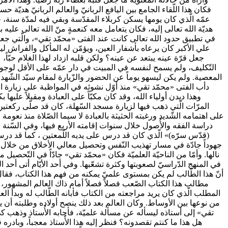
فكان هذا اللّقاء الجامع بين اليافع الربانيّ والعالم الربانيّ هديّ
عمّه الّذي كان يومها يسكن كربلاء المقدّسة وبقي فيه لمدّة سنة، 
هديّة الله تعالى إليه، فكان يتعامل معه كنعمةٍ منّ الله تعالى عليه ب
في تطبيق حدود الله تعالى كانت عند الفتى «محمّد تقي»، والّتي جعلت
علي الأكبر كان يرعاه بأشفار العين، ويؤمّن له المأكل والفراش لينام
جعل قرّة عينه يبتعد عن عينه؟ ولكن قلبه ازداد لهذا الغلام حبّاً
التّكليف، ولم يسمح لنفسه في المبيت في دار عمّه على الأقل لوجود 
المعصية. ولم يكن ليسهو يوماً عن الحضور والزّيارة لمقام سيّد الشّهدا
دأب الفتى «محمّد تقي» منذ أوّل نشوئه في المواظبة على زيارة الم
وهذا ديدن أولياء الله، وقد كان مكبّاً على العبادة ومقبلاً عليه
المرّات الّتي ذهب فيها لزيارة مسجد السّهلة، كان قد صلّى ركعتين
على اهتمامه الشّديد ورغبته الحثيثة بالعبادة لا سيما الصّلاة منذ نع
دراسة الفقه والأُصول خلال سنوات إقامته الأربع فيها، وفي السّنة 
(قدّس سرّه)» الّذي كان قد درس على يديه اللّمعتين ، كما قد درس 
جهوداً جادّة في مسار تهذيب النّفس وتحصيل معالي الأخلاق من خلال تضر
نالها. وأمّا من الناحيّة العلميّة فكان «محمّد تقي» جادّاً في التّحصيل 
في المنهج الدّراسيّ لصعوبتها وكثرة تشعّبها. وفي أحد الأيّام أتى أ
أنّ هذا الطّالب لم يكن بمستوى علميّ يمكنه من فهم هذا الكتاب، فقال له
مطالب هذا الكتاب الصّعب فصلاً فصلاً أمام ذاك العالم المشهور،
المطلب الّذي كان يريد مراجعته من الكتاب فأبانه الطّالب له وبدأ ال
من نوعها بين الأوساط. وكان العالم بعد ذلك ينصح أولاده وطلبته أن ير
تقي» إلى أستاذه ليسأله عن مسألة علميّة، فأجابه الأُستاذ وذهب كي
هل هذا ما كنتم تقصدونه؟ فنظر إليه هذا الأُستاذ معجباً، وبادره قائل