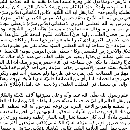
دّرس». وممّا يدلّ على وفرة علمه أيضاً ما ينقله آية الله العلّامة ال
 البهجة، وأتذكّر جيّداً لمّا كان يطرح إشكالاً خلال الدّرس كان أستاذنا 
يّة والمعرفة» . كما ينقل آية الله السّيد عبّاس الكاشاني (قدّس سرّه)
في درس آية الله الشّيخ محمّد حسين الأصفهاني الكمباني (قدّس سرّه) وك
ي درس آية الله العظمى الغروي الأصفهاني (قدّس سرّه) لا يعطي مجالاً 
سم ابتسامة رضا وقال: «عندما وجدته مستعدّاً هيّأته لدرس الشّيخ » . وه
م من فحول العلماء، ولهذا فإنّ إشكالات الشّيخ البهجة على مثل هذا العالم
ة النجف الأشرف الكبرى لدى كبار العلماء والمراجع العظام والكاشف عنه 
قدّس سرّه): «إنّ سماحة آية الله العظمى السيّد محمّد تقي بحرالعلوم (ق
الآخر درس للتّفسير، وكان يسمّي هذين اليومين بيوميّ التّحصيل في أي
داً، ويجب على الطّلبة أن يجدّوا ويتعبوا في طلب العلم، في هذه الأيام 
ّاً وعلميّاً، ما حكيَ عن سماحته في أثناء حضوره هو وزميله آية الله الش
شّيخ محمّد حسين الأصفهاني (قدّس سرّه)، وفي أحد الأيام توجّه الشّيخ 
مهمّ من المطالب الّتي انفردت في طرحها ولم يسبقني أحد فيها، ولكن هن
دق في وجهه للحظات لما رأى من الفطانة العلميّة لدى الشّيخ البهجة. وهذ
م رسول الله صلّى الله عليه وآله وعلى مشرّفها آلاف التّحيّة والسّلام، ح
 العالم الربانيّ صاحب المصنّفات والمؤلّفات الكثيرة آية الله العلّا
سلام العظيم والمرجع الأعلى الفريد من نوعه المرحوم آية الله العظمى ا
ي ذلك الوقت بعضاً من الشّباب المجدّين المجتهدين في الحوزة المقدسة و
مسلمين ملاذاً) الّذي كان حقيقةً يُشار إليه بالبنان (لعلمه وفضله وورعه
 ارتياده طريق العلم كما عرّفه السيّد الكاشاني(قدّس سرّه) بل أكثر من
حيث ينقل أيضاً العلّامة السّيد عبّاس الكاشاني(قدّس سرّه): «و حقيقةً