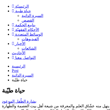
الرئیسیّة
حياة طيبة
السيرة الذاتية
القصص
ينابيع الحكمة
الأحکام الفقهیّة
الوسائط المتعددة
الفیدیوهات
الأخبار
الشائعات
الأحادیث
التواصل معنا
الرئيسية
Post
السيرة الذاتية
حياة طيّبة
حياة طيّبة
بشارة الطّفل الموعود
ة الإلهيّة فيما بعد مَعِينَاً ينهل منه عشّاق العلم والمعرفة من شيعة أهل بيت العصمة والطّهارة