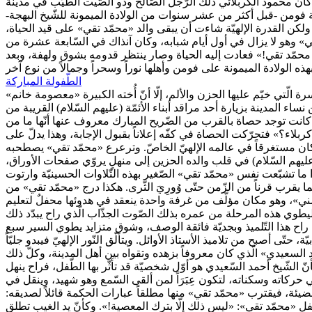
قد كان محمود الكربلائي ذلك الرّجل الصّالح وذو الصّيت الطيّب في مدينة
نة فومن -قبل أكثر من عشر سنوات من الولادة الميمونة للشّيخ البهجة-
ولكن القدرة الإلهيّة شاءت أن يبقى والد «محمّد تقي» على قيد الحياة،
د تقي» وهو لا يزال في أول أيام شبابه، وكان آنذاك في السّابعة عشرة من
د محمّد تقي!» فعادت إليه الحياة وصار ينتظر قدومه بشوق ولهفة، وبعد
الطّفولة المباركة
 الّتي خيّم عليها الحزن والألم، إلّا أنّ أُخته الكبيرة «معصومة خانم»
اء المدينة بزيارة أحد مراقد أبناء الأئمّة (عليهم السّلام) القريبة من
 كانت توجد حصاة بالقرب من الضّريح المبارك معروف عنها أنّها ما من
ربلاء؟» فتحرّكت الحصاة في كفّه إعلاناً بقبول الإجابة، وهذا يدلّ على
 بل كان مستغرقاً في عالمه الإلهيّ الخاصّ. وترعرع «محمّد تقي» يصطحبه
ليهم السّلام) في قلب والده الحزين إلى منهلٍ يروّي صفحات الأوراق،
ذا ما تشبّعت نفس «محمّد تقي» الصّغير بهذه التّلاوات الحسينيّة وارتوت
ما يقرب قرناً من الزّمن حتّى وُورِيَ الثّرى. هكذا درج «محمّد تقي» من
ومني»، وهو مكان مؤلّف من غرفة واحدة ينعقد في هدوئها محفلٌ لتعليم
، ليطوي هذه المرحلة من عمره بذلك الصّوت الجذّاب الّذي راح يبدّد ذلك
لك راح هذا التّلميذ وبجديّة فائقة الوصف، وشوق متزايد يطوي السير سبع
 أصبح من تلاميذ الأستاذ الأوائل. ويتألّق النّور الإلهيّ فيبدو جليّاً
السعيدي» الّذي كان معروفاً بزهده وتقواه بين أهل المدينة، وكلّ ذلك
ّيخ أحمد السّعيدي هو أوّل شخصيّة قد تأثّر بها الطّفل، فراح ينهل
حركاته وسكناته، لتكون عِبَرَاً لمن ألقى السّمع وهو شهيد، وينقل في
ضيئة، فيقترب «محمّد تقي» منها مطلقاً عبارات الحكمة قائلاً لصديقه:
 «محمّد تقي»: «ليس ذلك إلّا بترك المعصية!». وكأنّ يد الغيب تطلق