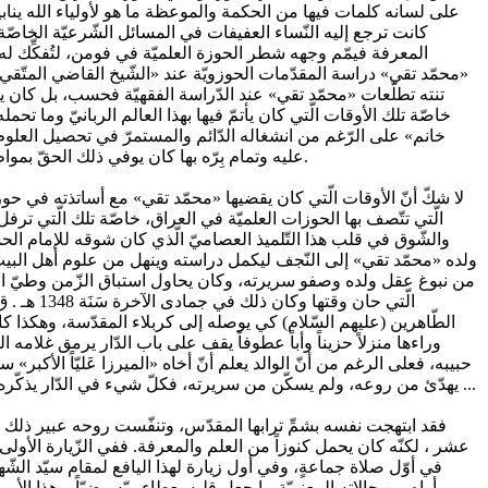
على لسانه كلمات فيها من الحكمة والموعظة ما هو لأولياء الله ينابيع 
كانت ترجع إليه النّساء العفيفات في المسائل الشّرعيّة الخاصّة
المعرفة فيمّم وجهه شطر الحوزة العلميّة في فومن، لتُفكِّك له بم
«محمّد تقي» دراسة المقدّمات الحوزويّة عند «الشّيخ القاضي المتّقي»،
تنته تطلّعات «محمّد تقي» عند الدّراسة الفقهيّة فحسب، بل كان 
خاصّة تلك الأوقات الّتي كان يأتمّ فيها بهذا العالم الربانيّ وما 
خانم» على الرّغم من انشغاله الدّائم والمستمرّ في تحصيل العلوم وا
عليه وتمام بِرّه بها كان يوفي ذلك الحقّ بمواظبته كلّ يوم على زيارتها مرتّلاً عندها آيات من الذّكر الحكيم، إلى أن تمّ نقل القبر فيما بعد الى أرض الطّفّ بجوار الإمام الحسين (عليه السّلام).
لا شكّ أنّ الأوقات الّتي كان يقضيها «محمّد تقي» مع أساتذته في حوز
الّتي تتّصف بها الحوزات العلميّة في العراق، خاصّة تلك الّتي ترفل 
والشّوق في قلب هذا التّلميذ العصاميّ الّذي كان شوقه للإمام الح
ولده «محمّد تقي» إلى النّجف ليكمل دراسته وينهل من علوم أهل البيت 
من نبوغ عقل ولده وصفو سريرته، وكان يحاول استباق الزّمن وطيّ الم
الّتي حا
الطّاهرين (عليهم السّلام) كي يوصله إلى كربلاء المقدّسة، وهكذا كان
وراءها منزلاً حزيناً وأباً عطوفاً يقف على باب الدّار يرمق غلام
حبيبه، فعلى الرغم من أنّ الوالد يعلم أنّ أخاه «الميرزا عَليّاً الأكبر
يهدّئ من روعه، ولم يسكّن من سريرته، فكلّ شيء في الدّار يذكّره بحبيبه، فأرجاء المنزل كان يلفّها الحزن، وكلّ زاوية فيه تحاكي مشهداً من مشاهد الحبيب، هنا كان يصلّي وهنا كان يتلو آيات من الذّكر الحكيم ...
فقد ابتهجت نفسه بشمِّ ترابها المقدّس، وتنفّست روحه عبير ذلك الض
عشر ، لكنّه كان يحمل كنوزاً من العلم والمعرفة. ففي الزّيارة الأولى ل
في أوّل صلاة جماعةٍ، وفي أول زيارة لهذا اليافع لمقام سيّد الشّهد
وأراه من حالاته المعنويّة ما جعل قلبه بعطاء ربّه رضيّاً. وهذا الأمر 