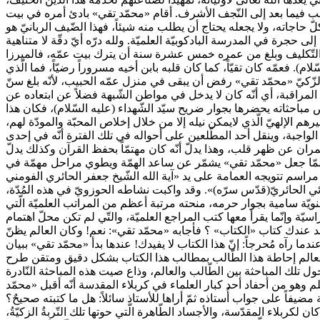
ما ذهب فيما بعد إلى النّجف الأشرف. أقام «محمّد تقي» بادئ أمره في بيت
اجاته، ولا يجعله يحتاج أن يطلب منه شيئاً، فهذا الضّيف الربانيّ هو
لى حجرة في المدرسة البادكوبيّة العلميّة. ولله درّه أيّ دقّة لا متناهية
سنّ التّكليف وبلغ من عمره خمس عشرة سنة أن يترك بيت عمّه، فالميرزا
. فعمّه كان تقيّاً، كما كان قلبه بابن أخيه مسروراً رضيّاً، فما الّذي
 الزّكيّ «محمّد تقي» رفض أن يبقى في منزل عمّه الحبيب، لأنّه بلغ سنّ
مراقبة، أي أنّه كان لا يدخل في مواطن الشّبهة فضلاً عن ابتعاده عن
ض مباحثاته يحضرها بجوار ضريح سيّد الشّهداء (عليه السّلام)، فكان هذا
 الإلهيّ الّذي لايمكن نيله إلا من خلال إخلاص المحبّة والمودّة لهم،
ة الواجبة، وينقل أحد المطّلعين على أحواله في تلك الفترة أنّه في إحدى
مران عن ظهر قلب، وهذا يدلّ أنّه كان مهتمّاً بحفظ القرآن وكذلك يدلّ
ار ممّا جعل «محمّد تقي» يشمّر عن ساعد الهمّة ويطوي مراحل مهمّة في
مراسم تتويجه العمامة على يد «آية الله الشّيخ جعفر الحائري الفومني
وئي الحائريّ(قدّس سرّه)». وقد واكبت نشاطه الحوزويّ في هذه المُدّة،
نويّة سامية بجوار حرمه، منحته مرتبة أعظم من المراتب العلميّة الّتي
اسيّة وإنّما يقرأ معها كتب المراجع العلميّة، والتّي لم تكن محلّ اهتمام
جد عندك كتاب «الكتاب» ؟ فأجابه «محمّد تقي»: نعم! وكان العالم يظنّ
ا رآه مُحرجاً: إنّ هذا الكتاب لا يفيدك! عندها بدأ «محمّد تقي» ببيان
 العالم إحاطة هذا الطّالب بمطالب هذا الكتاب بشكل دقيق ومتقن طرح
 تلك المباحثة بين الطّالب والعالم، وذاع صيت هذه المباحثة النّادرة
م وهو من أحفاد أحد كبار العلماء في كربلاء المقدسة أنّه أقبل «محمّد
فاً على جواب أُستاذه ثمّ أراها للأستاذ سائلاً: هل ما كتبته صحيحٌ؟
ن لكربلاء المقدّسة، والأجساد الطّاهرة الّتي حوتها تلك التّربةُ الزكيّةُ،