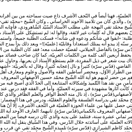
 العلميّة، فهنا أيضاً في النّجف الأشرف ذاع صيت سماحته من بين أقران
ه) ـ والّذي كان من تلاميذ الآخوند الخراساني ـ وكان الشّيخ «محمّد تقي
خ محمّد تقي البهجة على مطلب الأستاذ السّيّد الشّاهرودي، فأجابه السّيّ
بل إنّ بعضهم قال له كلمات غير لائقة، وقالوا له: لم تستشكل على الأُستاذ م
ة: «ابقوا في شأنكم ودعوه في شأنه!» فسكت الطّلبة جميعاً، واستمر آي
نّه إذ يبدو أنه يمتلك استعداداً وقابليّة [علميّة]!» وبعد ذلك بدأ بمدح ا
دّس سرّه) بالفاضل الجيلاني، لقضيّة حصلت معه؛ فقد كان الطّلبة من الأتر
ان يحفظ أربعين ألف كلمة من الكلمات العربيّة، كما كان صاحب قصائد موز
ك بيت شعر في ذيل المفردة، فلم يستطع الأستاذ أن يعربها، وحاول عدّة م
قاضي (قدّس سرّه) كثيراً و نال إعجابه كثيراً، وقال له بالعربيّة: «أشهد
الطّراز الأوّل، ومحضر أساطين الفقه والأصول وعلوم ومعارف أهل البي
 وأهم من حضر لديهم هو آية الله الشّيخ محمّد حسين الأصفهاني المعروف ب
 مأمنٍ من نقد هذا التّلميذ وإشكالاته المتتابعة إلى الحدّ الّذي أصبح فيه 
الية كانت آثارها مشهودة في سيرته العمليّة. وأما في الفقه فقد درس عن
أصفهاني(قدّس سرّه) ، إذ نال منه الحظّ الوافر والعلم الظّافر والّذي كا
خ محمّد تقي بدراسة الفلسفة والعلوم العقليّة، ودرس في هذا المضمار: «
الّتي حصل عليها من علماء الحوزة العلميّة في النّجف الأشرف، إلّا أنّ ه
الأصفهاني المعروف بالكمباني(قدّس سرّه). ثانيهما: العارف الأوحد آية الل
ر ثماني عشرة سنة، فتتلمذ على يديه والّذي كان درسه فيضاً من المعين
كالاته العلميّة على أساتذته خلال الدّرس، وفي هذا السّياق ينقل آية الله
مّد كاظم الشيرازي (قدّس سرّه) تلميذه الشّيخ محمّد تقي عن قرب وأنّه ل