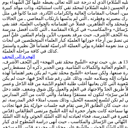
ه السّلام) الّذي له درجة عند الله تعالى يغبطه عليها كلّ الشّهداء يوم
الحسين (عليه السّلام) لمحمّد تقي كانت استثنائيّة، وذات موائد كبيرة
سين، أصحاب المقامات العالية والكرامات النّادرة، عندما كانوا في مثل
درك ببصيرته وفطرته ـ الّتي لم يدنّسها بارتكاب المعاصي ـ من الحالات
لمحمّد وآله الطّاهرين. فضلاً عن اهتماماته بالجوانب العلميّة. فقد بقي
الرّسائل» و«المكاسب» في كربلاء المقدّسة ـ الّتي كانت أفضل مدرسة
دينة النّجف الأشرف، حيث مرقد يعسوب الدِّين وإمام المتّقين عليٍّ أمير
ي تضمّ بين أرجاء حوزاتها العلميّة كبار العلماء المتخصّصين في أبحاث
نذ نعومة أظفاره يولي العمليّة الدراسيّة اهتماماً قلّ نظيره واستمرّ
كذلك في كافة مراحله العلميّة.
الهجرة إلى النجف
وها هو اليوم يستعدّ للوفادة إلى الغريّ «النّجف الأشرف»، وفي قلبه حرارةٌ للإمام الحسين (عليه السّلام) لم ولن تبرد أبداً. وذلك في سنة 1312 هـ .ش، حيث توجه «الشّيخ محمّد تقي البهجة» إلى النّجف الأشرف،
يل العلوم العالية والكمالات السّامية. ومن الجدير ذكره أنّ مسقط رأس
ة صنعها، ولكن سماحة «الشّيخ محمّد تقي» لم يكن يعير اهتماماً لهذه
ن صلوات الله وسلامه عليه، وذلك على رغم شدّة الحرّ فيها، حيث لم يكن
ة الّتي كان يعانيها أغلب طلبة العلوم الدّينية من قلّة الدّخل وعسر
 مواصلاً طريق الجدّ والاجتهاد في العلم والعمل بكل شوق وشغف. فلقد دخل
ّس سرّه)» لتكون له مستقرّاً ومقاماً، والّتي كانت من أكثر المدارس
تي لم تكن لتتّسع لجسمه النّحيل، وذلك بسبب امتلاء حُجَرِ المدرسة، ثم
دة، حيث كان الطّابق الأرضي تقام فيه جلسات حواريّة يتمّ فيها تجاذب
كنها سماحته كانت بجوار حجرة آية الله الشّيخ مرتضى الطالقاني (قدّس
 في المدرسة، فجاء لعيادته آية الله السّيّد الخوئي وآية الله السّيّد
النّهائي من الرّسائل والمكاسب ، حيث أنهى دراسة السّطوح لدى كبار
وآية الله السّيّد الخوئي، والشّيخ علي محمّد البروجردي قدّس الله سرّهم