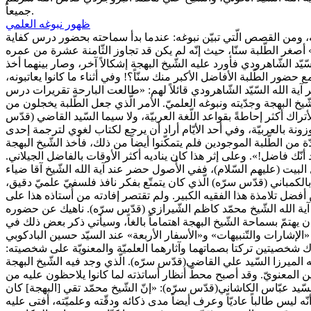
جميعاً.
ظهور نبوغه العلمي
ه، ومن القصص الّتي تبيّن نبوغه: عندما بدأ سماحته بحضور درس كفاية
» أصغر الطّلبة سنّا، حيث إنّه لم يكن قد تجاوز الثّامنة عشرة من عمره
د الشّاهرودي فأورد عليه الشّيخ البهجة إشكالاً آخر، وصار بينهما أخذ
ع حضور الطّلبة الأفاضل الأكبر منك سنّاً؟! وفي أثناء ما كانوا يعاتبونه،
ة الله السّيّد الشّاهرودي قائلاً لهم: «طالعت البارحة تقريرات درس
لشّيخ البهجة وجدّيته ونبوغه العلميّ. الأمر الّذي جعل الطّلبة يخجلون من
اك أكثر إحاطةً بقواعد اللّغة العربيّة، ولا سيما السّيد القاضي (قدّس
ونة بالعربيّة، وفي أحد الأيّام أراد أن يرجع لكتاب لغوي لترجمة إحدى
ن الطّلبة الموجودين فلم يتمكّنوا أيضاً من ذلك، فأخذ الشّيخ البهجة
 أنّك فاضل!». وعلى إثر هذا كان يناديه أكثر الأوقات بالفاضل الجيلاني.
ت (عليهم السّلام)، ففي الأُصول حضر عند آية الله الشّيخ آقا ضياء
الكمباني (قدّس سرّه) الّذي كان يتمتّع بفكر نافذ فلسفيّ علميّ دقيق،
من أفضل تلامذة هذا الفقيه الكبير. ولم تقتصر إفادته من أُستاذه هذا على
د آية الله الشّيخ محمّد كاظم الشّيرازي (قدّس سرّه). ناهيك عن حضوره
ن يهتمّ بسماحة الشّيخ البهجة اهتماماً بالغاً، وسيأتي ذكر بعض ذلك في
الإشارات والتّنبيهات» و«الأسفار الأربعة» عند السيّد حسين البادكوبي
ناك شخصيتين تركتا بصماتهما وآثارهما العلميّة والمعنويّة على شخصيته:
ه الميرزا السّيد علي القاضي(قدّس سرّه). الّذي وجد فيه الشّيخ البهجة
 المعنويّ. وقد أصبح محطّ أنظار أساتذته لما كانوا يلاحظون عليه من
 السّيد عبّاس الكاشاني(قدّس سرّه): «إنّ الشّيخ محمّد تقي [البهجة] كان
يس طالباً عاديّاً وعرف أيضاً مدى ذكائه ودقّته وعلميّته، أفتى عليه