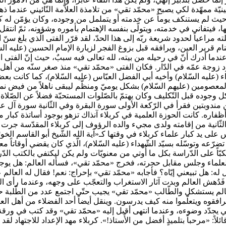
ة حسينيّة ممهّدة لكي يصبح «محمّد تقي» من تلامذة العلاّمة النّائيني عند
حيث لم يستنكف يوماً عن خدمته أو يتململ من وجوده، وكان يؤمّن له كلّ ح
ها، فيتفانى في خدمته، ويتولّى بنفسه الإهتمام بأموره وشؤونه، ثمّ انتقل إ
ه مراعياً لحدود شريعة ربّه إلى هذا الحدّ، لقد قرّر الفتى الّذي بلغ 
 قرير العين، ويرافقه قبل بزوغ الفجر لزيارة الإمام الحسين (عليه السّلام)
، عندما أدرك أنّ في رحيله من بيته، لله تعالى فيه سببٌ، حيث إنّ الفتى
زوجة عمّه في الدّار. فكان الفتى «محمّد تقي» منذ صغر سنّه من أهل ال
ء (عليه السّلام) وأخيه أبي الفضل العبّاس (عليه السّلام)، كما كانت بع
عصومين (عليهم السّلام) بشكل يوميّ ومنظّم ليبقى ناهلاً من فيض نميرهم
ا بكل وجوده قبل التّكليف وكان يهتمّ بالصّلوات المستحبّة فضلاً عن الصّلا
 مندوبتين فقرأ في الرّكعة الأولى سورة البقرة وفي الثّانية سورة آل ع
ومة أظفاره. كانت الحوزة العلمية في كربلاء آنذاك تزهو بوجود أساتذة كب
الثّانية من إقامته ولدى مجيء والده الرؤوف إلى كربلاء المقدّسة جرت 
على يد كبار علماء كربلاء في وقتها كـ«آية الله الشّيخ أبو القاسم الخ
ّعه وتوسّله بسيّد الشّهداء (عليه السّلام)، الّذي كان يقضي أوقاتاً مع
مكبّاً على الدّراسة بكل ما أُوتي من معنويّات ولم يكن ليكتفي بالكتب الدّر
حد العلماء وجلس مقابل حجرته، فخرج «محمّد تقي»، فسأله العالم: هل يو
: هل تبيعني إيّاه؟ فأجابه «محمّد تقي» بإحراج: نعم! فقال له العالم عندم
 فَدُهش العالم وبدت آثار الاستغراب والتعجّب على وجهه، وعندما رأى
عالم يستشكل والطّالب «محمّد تقي» يجيب حتّى اجتمع عدد من الطّلبة حول
افقوه ويتعلّموا منه كيف يدرسون. وينقل أيضاً أحد الفضلاء من أهل العل
 يجدّد وضوءه، وعندما انتهى أقبل إليه «محمّد تقي» وقد كتب في ورقة مضي
اً: «مرحباً بتلميذٍ أفضل من الأُستاذ!». كربلاء مهد الإعداد للاجتهاد لقد كا