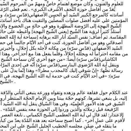
للعلوم والفنون، وكان موضع اهتمامٍ خاصٍّ ومهمّ من المرحوم السّيد 
يُعَدّ من أفاضل حوزة النّجف الأشرف الكبري» . نعم فعلى الرّغم
أساتذته كالمرجع الكبير السّيد أبو الحسن الأصفهاني(قدّس سرّه)، وفي
المؤمنين علي عليه أفضل صلوات المصلّين والتقيت هناك بأحد أساتذتي ال
الشّيخ البهجة إلى الرّوضة المطهّرة وهو في حالةٍ من الخضوع والاِن
أستلذّ كثيراً لرؤية هذا الشّيخ [يعني الشّيخ البهجة] وأغبطه على حال
المقدّسة. ثم أضاف: نفس السيّد أنار الله برهانه [سماحة آية الله العظ
أصدقائي وهو من أفاضل الحوزة، كنت في أحد الأيّام جالساً في حضرة آ
السّيد الأصفهاني (قدّس سرّه) من مكانه لأجله بكل إجلال، وأخبرني 
من مقامه احتراماً له ويجلّله إجلالاً، وقلّما يفعل هذا مع أحد ٍآخر، وه
الكاشاني(قدّس سرّه) أيضاً: «من جهةٍ أخري كان سماحة الشّيخ موض
وينقل آية الله الرّضوي البنارسي(قدّس سرّه) أنّه في إحدى المرّ
رسالة نصُّها: «إنّ شوقي إليك كالمجدب مطراً!» وهذا إنّما يدلّ على الم
سرّه): «في أحد الأيّام كنت في خدمة آية الله الشّيخ البهجة، في ال
الشّيخ البهجة وأبدى لسماحته فائق العناية والتفقّد، ومن خلال الاحترام الخاصّ من قِبَلِ الأستاذ للشّيخ البهجة عرفتُ أنّ له منزلةً خاصّة لدى أساتذته» .
عند الكلام حول فقاهة عالم وزهده وتقواه وورعه ينبغي التأني والدّقة ف
إليه، بل ينبغي نشرها، كونهم حجّة بيننا وبين الإمام الحجّة المنتظر أرو
السّبق في هذه الأمور العلميّة. وفي هذا السّياق ينقل آية الله السّيد أ
الرّفيعة قبل زملائه والّذين وردوا إلى الحوزة معه بنفس المُدّة»
الاعتذار: لقد قال لي آية الله العظمى الشّيخ الكمباني ـ نابغة العصر 
لأُقدِم على عملٍ آخر» . كما أصبح سماحته بعد هذه المُدّة يعدّ من ك
ما ينقله في ضِمْنِ مجلسه الخطيب الجليل الشّيخ علي ابن المحدِّث 