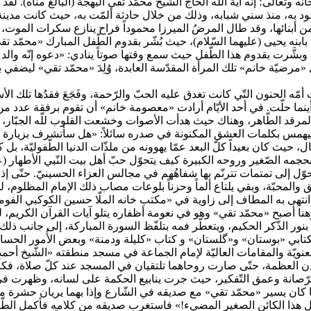
 وتعالى؛ إنّه آية الله الحاج الشّيخ محمّد تقي البهجة (البالغ مناه). ل
لموعود به، منذ سني شبابه، وذلك من خلال حادثة ألمّت به، حيث كانت مدي
من أبنائها، وقد طال المرضُ الميرزا محموداً فراح ينازع سكرات الموت، 
ريّا بابنه يحيى (عليهما السّلام)، حيث بُشّر بقدوم الطّفل المبارك «محمّ
، وبشَّرت بقدوم هذا الطّفل حيث سمع وقتها صوتاً ينادي: «دعوه إنّه وال
 الحنون التّي كانت تغدق عليه الحبّ والرّحمة، وفَجَعَ فقدُها تلك الأسرة
أينما حلّت. في أحد الأيّام أرادت «معصومة خانم» أن تقوم برفقة عدد من نس
 المرقد الطّاهر، وهناك حيث هدأت الأصوات وخشعت القلوب للّه الجبّار،
لطفل ليهمس بكلمات العشق المكنونة في صدره سائلاً: «هل سأتشرف بزيارة ك
ال، حيث كان بعيداً كلّ البعد عمّا يهوونه من ملذّات الدنيا الطّفوليّة،
جمه الصّغير وروحه الكبيرة كيف يتحوّل حبّ أهل بيت النّبي الأطهار (ع
ّ يتحوّل إلى تمتمات تترنّم بها شفاهُهم في مجالس العزاء الحسينيّ. حتّى إ
شق والمحبّة، وبقي يلتاع ألماً وحزناً بلوعات مصاب ذلك الإمام المظلوم، ل
ى انتهى به المطاف إلى زاوية في «مكتب خانه الملّا حسين الكوكبي الف
ّة، وهنا أصبح «محمّد تقي» وهو في نعومة أظفاره يتلو آيات القرآن الكريم
ة بنور الذّكر الحكيم، ويتعطّر فمه بتلفّظ السورة المباركة، إلى جانب ذ
ي «بوستان» و«گلستان» و كتاب «كليلة ودمنة» وبعض الأُمور الحسابيّة، حتّى
ويّة والمقامات العاليّة لإمام الجماعة في مسجد منطقته «الشّيخ أحمد 
عظمة، حتّى صارت روحاهما تلتقيان في المسجد عند كلّ صلاة، فكأنّ الش
والرّصانة وعمق التّفكير، حيث جرت ينابيع الحكمة على لسانه، وظهرت في 
ما كان يسير «محمّد تقي» مع صديقه في الشّارع وإذا بهما يريان حشرة م
عل هذا الكائن الصغير المضيء!» فاستغرب صديقه من كلامه فأكمل الطّفل