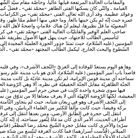
والمقامات الخالدة المرتفعة قبابها عالياً، وخاصّة مقام سيّد الشّ
القيامة ـ والتّي كان يسكنها الفتى الطاهر «محمّد تقي» ـ فضلٌ كبي
وعوائد عظيمة. وقد أرى الله تعالى الفتى «محمّد تقي» من الكرامات ال
عمره حيث إنّه لم يكن حينها بالغاً، وما خفي منها أعظم ممّا ظهر، وق
المعنويّة ما قلّ نظيرها، ليعلم أنّ هناك علاماتٍ واضحةً لأهل الله 
صاحب العلم الوفير والقابليّات العالية الفتى «محمّد تقي» في 
لتأسيس الطّالب للاجتهاد، حيث ينهل فيها الأُصول بطريقة علميّة
المؤمنين (عليه السّلام)، حيث تمتدّ جذور الحوزة العلميّة المجيدة إل
السّطوح والبحث الخارج، ليكمل الطّالب المجتهد «محمّد تقي» ـ الّذي
قاصداً باب أمير المؤمنين (عليه السّلام)، الّذي هو باب مدينة علم رسو
سماحته أي مدينة فومن الإيرانية، لم تكن مدينة عاديّة بل كانت مدين
الجنّة الظاهريّة مقابل الجنّة الحقيقيّة في نظره، ألا وهي الرّوضة 
فيها سوى شجرة واحدة كانت في صحن حرم أمير المؤمنين (عليه السّل
المعيشة، لكنّها الرّوضة الإلهيّة الّتي لا يعرف معناها إلا من تذوّق من
إلى النّجف الأشرف وهو في ريعان شبابه، حيث لم يتجاوز الثّامنة
بركة وفيضاً، حيث كانت مألفاً للكثير من العلماء الربانييّن، وفي 
انتقل إلى حجرة في الطّابق الأرضي، ومن بعدها انتقل إلى غرفة 
أطراف الحديث، الأمر الّذي كان مدعاةً لِنُفور سماحته، إذ إنّه 
سرّه) والأخرى كانت مقابل حجرة الشّيخ محمّد رضا المظفّر (قدّس سرّ
الميلاني (قُدِّست أسرارهما) فما كادت الغرفة لتتّسع من شدّة ض
العلماء الأجلاّء العظماء في النّجف الأشرف، وهم: آية الله الشّيخ مرت