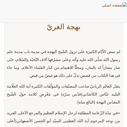
بهجة الغريّ
لم تمض الأيّام الكثيرة على نزول الشّيخ البهجة في مدينة باب مدينة علم
رسول الله صلّى الله عليه وآله وعلى مشرّفها آلاف التّحيّة والسّلام، حتّى
صار مشاراً له بالبنان، ومحلّاً للاهتمام من كبار العلماء الأعلام، وما جاء
في هذا الكتاب من قصص تدلّ على ذلك هو غيضٌ من فيض.
ينقل العالم الربانيّ صاحب المصنّفات والمؤلّفات الكثيرة آية الله العلّامة
السّيد عبّاس الكاشاني(قدّس سرّه) في مَعْرِضِ كلامه حول الشّيخ
المقدّس البهجة (البالغ مناه):
«في مدّة الزّعامة المطلقة لرجل الإسلام العظيم والمرجع الأعلى الفريد
من نوعه المرحوم آية الله العظمى السيّد أبو الحسن الأصفهاني(أعلى