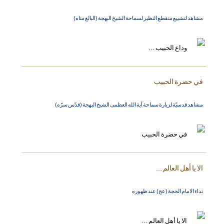
مشاهد لتشييع منقطع النظير لسماحة الشيخ البهجة (البالغ مناه)
في حضرة الحبيب
مشاهد قدسيّة لزيارة سماحة آية الله العظمى الشيخ البهجة (قدّس سرّه)
الا يا أهل العالم ...
نداء الامام الحجة (عج) عند ظهوره