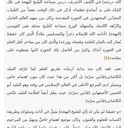
الله درجته) في النّجف الأشرف، درس سماحة الشّيخ البهجة في تلك
المُدّة على يد أساتذةٍ عظماء، أذكر في ذلك الوقت بعضاً من الشّباب
المجدّين المجتهدين في الحوزة المقدسة وكان من بينهم العالم العامل
والزّاهد النّاسك والمتهجّد الورع سماحة الشّيخ محمّد تقي الفومني
[البهجة] (أدامه الله للإسلام ذخراً وللمسلمين ملاذاً) الّذي كان حقيقةً
يُشار إليه بالبنان (لعلمه وفضله وورعه) والّذي كان من مفاخر أهل العلم
في الحوزة آنذاك وكثيرٌ من أفاضل تلك الحوزة كانوا يغبطونه على
مقامه»
[1]
.
نعم، فقد كان منذ بداية ارتياده طريق العلم كما عرّفه السيّد
الكاشاني(قدّس سرّه) بل أكثر من هذا حيث كان مورد اهتمام خاص
ومتميّز لدى المرجع الأعلى في العالم الإسلامي في وقته وهو السّيد أبو
الحسن الأصفهاني (قدّس سرّه)، حيث ينقل أيضاً العلّامة السّيد عبّاس
الكاشاني(قدّس سرّه):
«و حقيقةً لم يكن له [أي للشيخ البهجة] مثيلٌ في آدابه وسلوكه وطريقة
اكتسابه للعلوم والفنون، وكان موضع اهتمامٍ خاصٍّ ومهمّ من المرحوم
السّيد الأعظم الأصفهاني (عطّر الله مرقده). ولهذا كان سماحة الشّيخ