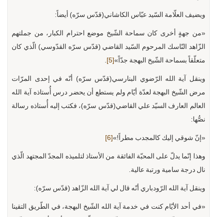
ويضيف العلّامة السّيد عبّاس الكاشاني(قدّس سرّه) أيضاً:
«من جهةٍ أخری كان سماحة الشّيخ موضع احترام الكبار، من جملتهم
الزّاهد النّاسك المرحوم السّيد القاضي (قدّس سرّه القدّوسي) الّذي كان
متعلّقاً بسماحة الشّيخ البهجة جدّاً»
[5]
.
وينقل آية الله الرّضوي البنارسي(قدّس سرّه) أنّه في إحدى المرّات
مرض الشّيخ البهجة لعدّة أيّام ولم يستطع أن يحضر درس أُستاذه آية الله
العالم العارف السيّد علي القاضي(قدّس سرّه)، فكتب إليه أُستاذه رسالة
نصُّها:
«إنّ شوقي إليك كالمجدب مطراً!»
[6]
وهذا إنّما يدلّ على المحبّة الفائقة من الأستاذ لتلميذه المجدّ المجتهد الّذي
نال درجة سامية ورتبة عالية.
وينقل آية الله الرّودباري أنّه قال لي آية الله الزّاهد (قدّس سرّه):
«في أحد الأيّام كنت في خدمة آية الله الشّيخ البهجة، في الطّريق التقينا