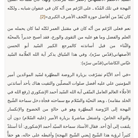
البهجة في تلك المُدّة ـ على الرّغم من أنّه كان في عنفوان شبابه ـ ولكنّه
كان يُعَدّ من أفاضل حوزة النّجف الأشرف الكبری»
[2]
.
نعم فعلى الرّغم من أنّه كان في مقتبل العمر لكنّه لما كان يحمله من
العلم والفضل وما هو عليه من التقوى والورع، فقد أصبح جديراً بالمحبّة
والثّناء من قبل أساتذته كالمرجع الكبير السّيد أبو الحسن
الأصفهاني(قدّس سرّه)، وفي هذا السّياق يذكر آية الله العلّامة السّيد
عبّاس الكاشاني(قدّس سرّه):
«في أحد الأيّام تشرّفت بزيارة الروضة المطهّرة لسّيد الموحّدين أمير
المؤمنين علي عليه أفضل صلوات المصلّين والتقيت هناك بأحد أساتذتي
الأجلّاء العالم العامل المتّقي آية الله السّيد أحمد الإشكوري (رفع الله في
الخلد مقامه) ، وبعد التحيّة والسّلام مع سماحته فجأة دخل سماحة الشّيخ
البهجة إلى الرّوضة المطهّرة وهو في حالةٍ من الخضوع والاِنكسار
والتوجّه الخاصّ، واشتغل مباشرةً بزيارة الأمير (عليه السّلام) دون أن
يلتفت إلى أيّ أحد. فقال الأستاذ سماحة السيّد أحمد الإشكوري: أنا أستلذّ
كثيراً لرؤية هذا الشّيخ [يعني الشّيخ البهجة] وأغبطه على حاله، هو حقاًّ