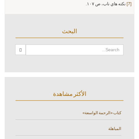
[7]
نكته هاي ناب، ص ١٠٧.
البحث
الأكثر مشاهدة
كتاب «الرحمة الواسعة»
المباهلة