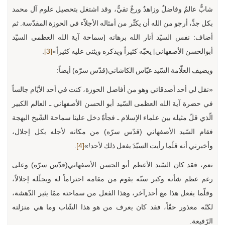
شابٌّ عالمٌ وفاضلٌ وزاهدٌ ورعٌ تقيٌّ، وقد اشتغل بتحصيل علوم آل محمد
بكل جدٍّ، أرجو من الله أن يكثّر من أمثاله الأجلاّء في الحوزة المقدّسة. ثم
أضاف: نفس السيّد أنار الله برهانه [سماحة آية الله العظمى السيّد
أبوالحسن الأصفهاني] يحبّه كثيراً ويذكره ويثني عليه كثيراً»
[3]
.
ويضيف العلّامة السّيد عبّاس الكاشاني(قدّس سرّه) أيضاً:
«نقل لي أحد أصدقائي وهو من أفاضل الحوزة، كنت في أحد الأيّام جالساً
في حضرة آية الله العظمى السّيد أبو الحسن الأصفهاني ـ العالم الكبير
الّذي قلّ مثيله بين علماء الإسلام ـ فجأةً دخل علينا سماحة الشّيخ البهجة
فقام السّيد الأصفهاني (قدّس سرّه) من مكانه لأجله بكل إجلال،
وأخبرني أنه قلّما رأيت السيّدَ يفعل ذلك لأحد!»
[4]
.
نعم، فقد كان السّيد الأعظم أبو الحسن الأصفهاني(قدّس سرّه) وعلى
رغم عظم شأنه وكبر سنّه يقوم من مقامه احتراماً له ويجلّله إجلالاً،
وقلّما يفعل هذا مع أحد ٍآخر، وهذا الفعل من سماحته ممّا يثير الدّهشة،
لكنّه معذور حقّاً، فقد كان يعرف من هو هذا الشّاب وما هي منزلته
الرّفيعة.