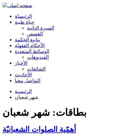
الرئیسیّة
حياة طيبة
السيرة الذاتية
القصص
ينابيع الحكمة
الأحکام الفقهیّة
الوسائط المتعددة
الفیدیوهات
الأخبار
الشائعات
الأحادیث
التواصل معنا
الرئيسية
شهر شعبان
بطاقات: شهر شعبان
أهمّية الصلوات الشعبانيّة