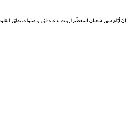
إنّ أيّام شهر شعبان المعظّم ازينت بدعاء قيّم و صلوات تطهّر القلو