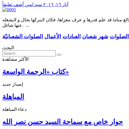
أيار ١٦, ٢٠١٦
سید امین
أضف تعليقاً
بالغ مناه) قد علم قدرها و عرف مغزاها، فكان لايتركها بحال و لايشغله
عنها شاغل. ...
الصلوات
شهر شعبان
العبادات
الأعمال
الصلوات الشعبانيّة
البحث
الأكثر مشاهدة
كتاب «الرحمة الواسعة»
إصدار جديد
المباهلة
دعاء المباهلة
حوار خاص مع سماحة السيد حسن نصر الله