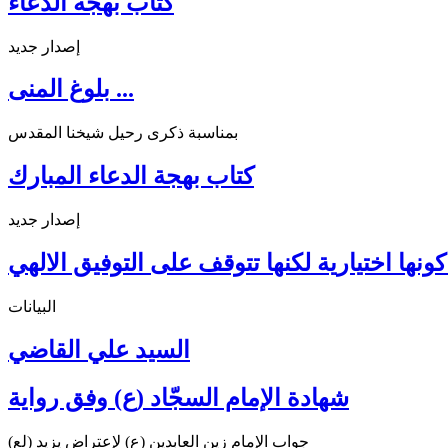
كتاب بهجة الدعاء
إصدار جديد
بلوغ المنى ...
بمناسبة ذكرى رحيل شيخنا المقدس
كتاب بهجة الدعاء المبارك
إصدار جديد
ونها اختيارية لكنها تتوقف على التوفيق الالهي
البيانات
السيد علي القاضي
شهادة الإمام السجّاد (ع) وفق رواية
جواب الإمام زين العابدين (ع) لإعتراض يزيد (لع)