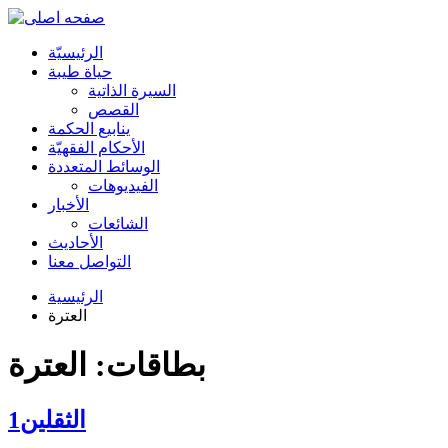
الرئیسیّة
حياة طيبة
السيرة الذاتية
القصص
ينابيع الحكمة
الأحکام الفقهیّة
الوسائط المتعددة
الفیدیوهات
الأخبار
الشائعات
الأحادیث
التواصل معنا
الرئيسية
العترة
بطاقات: العترة
الثقلين1