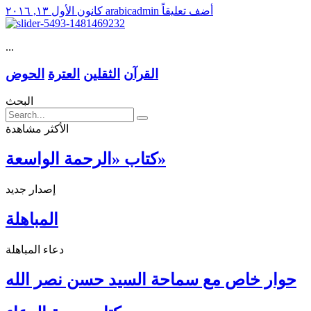
أضف تعليقاً
arabicadmin
كانون الأول ١٣, ٢٠١٦
...
القرآن
الثقلين
العترة
الحوض
البحث
الأكثر مشاهدة
كتاب «الرحمة الواسعة»
إصدار جديد
المباهلة
دعاء المباهلة
حوار خاص مع سماحة السيد حسن نصر الله