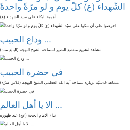
الشّهداء (ع) كلّ يوم و لو مرّةً واحدةً
أهمية البكاء على سيد الشهداء (ع)
وداع الحبيب ...
مشاهد لتشييع منقطع النظير لسماحة الشيخ البهجة (البالغ مناه)
في حضرة الحبيب
مشاهد قدسيّة لزيارة سماحة آية الله العظمى الشيخ البهجة (قدّس سرّه)
الا يا أهل العالم ...
نداء الامام الحجة (عج) عند ظهوره