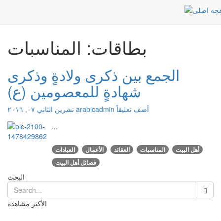
المناسبات
الرئيسية
بطاقات: المناسبات
الجمع بين ذكرى ولادةٍ وذكرى
شهادةٍ للمعصومين (ع)
أضف تعليقاً
arabicadmin
تشرين الثاني ٠٧, ٢٠١٦
...
أهل البيت
المناسبات
العقائد
الأعمال
العبادات
فضائل أهل البيت
البحث
الأكثر مشاهدة