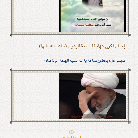
إحياء ذكرى شهادة السيدة الزهراء (سلام الله عليها)
مجلس عزاء بحضور سماحة آية الله الشيخ البهجة (البالغ مناه)