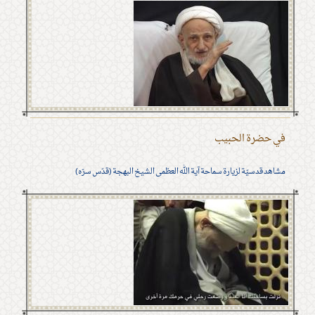
في حضرة الحبيب
مشاهد قدسيّة لزيارة سماحة آية الله العظمى الشيخ البهجة (قدّس سرّه)