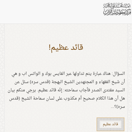
اشخاص: مقتدى الصدر
قائد عظيم!
السؤال: هناك عبارة يتم تداولها عبر الفايس بوك و الواتس اب و هي
أن شيخ الفقهاء و المجتهدين الشيخ البهجة (قدس سره) سئل عن
السيد مقتدى الصدر فأجاب سماحته: إنّه قائد عظيم. يرجي منكم بيان
هل أن هذا الكلام صحيح أم مكذوب على لسان سماحة الشيخ (قدس
سره)؟...
قائد عظيم