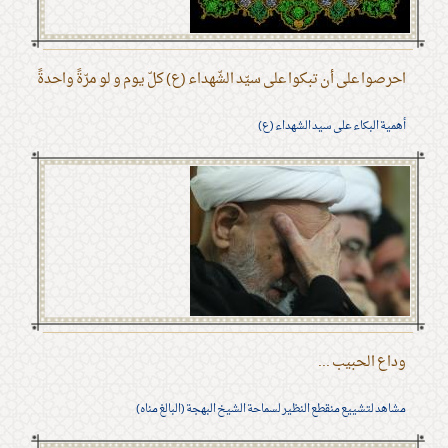
احرصوا على أن تبكوا على سيّد الشّهداء (ع) كلّ يوم و لو مرّةً واحدةً
أهمية البكاء على سيد الشهداء (ع)
وداع الحبيب ...
مشاهد لتشييع منقطع النظير لسماحة الشيخ البهجة (البالغ مناه)