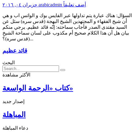
أضف تعليقاً
arabicadmin
حزيران ٠٤, ٢٠١٦
السؤال: هناك عبارة يتم تداولها عبر الفايس بوك و الواتس اب و هي
أن شيخ الفقهاء و المجتهدين الشيخ البهجة (قدس سره) سئل عن
السيد مقتدى الصدر فأجاب سماحته: إنّه قائد عظيم. يرجي منكم
بيان هل أن هذا الكلام صحيح أم مكذوب على لسان سماحة الشيخ
(قدس سره)؟...
قائد عظيم
البحث
الأكثر مشاهدة
كتاب «الرحمة الواسعة»
إصدار جديد
المباهلة
دعاء المباهلة