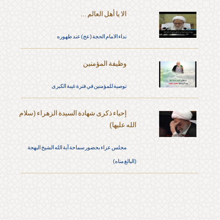
الا يا أهل العالم ...
نداء الامام الحجة (عج) عند ظهوره
وظيفة المؤمنين
توصية للمؤمنين في فترة غيبة الكبرى
إحياء ذكرى شهادة السيدة الزهراء (سلام
الله عليها)
مجلس عزاء بحضور سماحة آية الله الشيخ البهجة
(البالغ مناه)