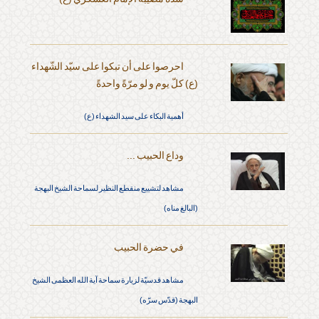
احرصوا على أن تبكوا على سيّد الشّهداء
(ع) كلّ يوم و لو مرّةً واحدةً
أهمية البكاء على سيد الشهداء (ع)
وداع الحبيب ...
مشاهد لتشييع منقطع النظير لسماحة الشيخ البهجة
(البالغ مناه)
في حضرة الحبيب
مشاهد قدسيّة لزيارة سماحة آية الله العظمى الشيخ
البهجة (قدّس سرّه)