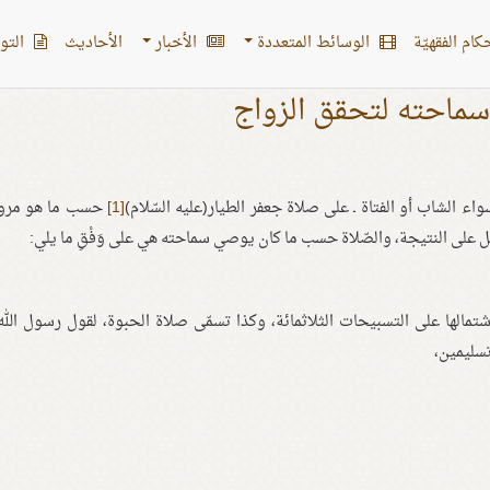
کام الفقهیّة
الوسائط المتعددة
الأخبار
الأحادیث
التو
ماحته لتحقق الزواج
 الشاب أو الفتاة ـ على صلاة جعفر الطيار(عليه السّلام)
[1]
حسب ما هو مرو
صل على النتيجة، والصّلاة حسب ما كان يوصي سماحته هي على وَفْقِ ما يلي:
اشتمالها على التسبيحات الثلاثمائة، وكذا تسمّى صلاة الحبوة، لقول رسول الل
تسليمين،