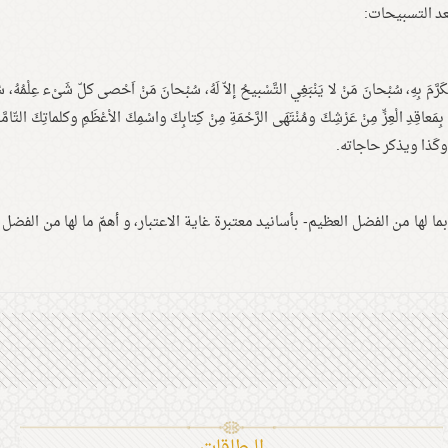
عد التسبيحات:
َكَرَّمَ بِهِ، سُبْحانَ مَنْ لا يَنْبَغِي التَّسْبيحُ إلاّ لَهُ، سُبْحانَ مَنْ اَحْصى كلّ شَىْء عِلْمُهُ، 
لُكَ بِمَعاقِدِ الْعِزِّ مِنْ عَرْشِكَ ومُنْتَهَى الرَّحْمَةِ مِنْ كِتابِكَ واسْمِكَ الاْعْظَمِ وكلماتِكَ التّامَّ
كَذا وكَذا ويذكر حاجاته.
ا لها من الفضل العظيم- بأسانيد معتبرة غاية الاعتبار، و أهمّ ما لها من الفضل 