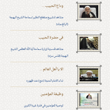
وداع الحبيب ...
مشاهد لتشييع منقطع النظير لسماحة الشيخ البهجة
(البالغ مناه)
في حضرة الحبيب
مشاهد قدسيّة لزيارة سماحة آية الله العظمى الشيخ
البهجة (قدّس سرّه)
الا يا أهل العالم ...
نداء الامام الحجة (عج) عند ظهوره
وظيفة المؤمنين
توصية للمؤمنين في فترة غيبة الكبرى