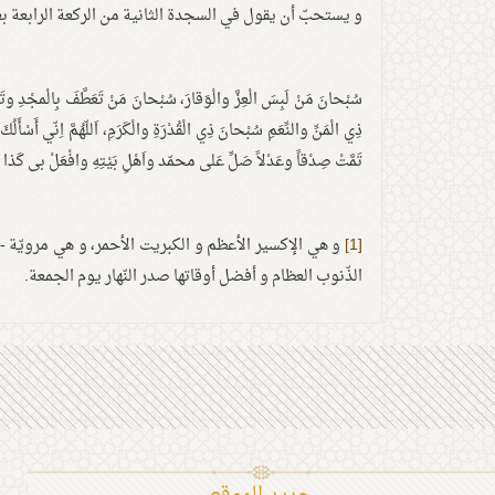
و يستحبّ أن يقول في السجدة الثانية من الركعة الرابعة ب
سُبْحانَ مَنْ لَبِسَ الْعِزَّ والْوَقارَ، سُبْحانَ مَنْ تَعَطَّفَ بِالْمجْدِ وت
ذِي الْمَنِّ والنِّعَمِ سُبْحانَ ذِي الْقُدْرَةِ والْكَرَمِ، اَللّهُمَّ اِنّي أَسْأَ
تَمَّتْ صِدْقاً وعَدْلاً صَلِّ عَلى محمّد واَهْلِ بَيْتِهِ وافْعَلْ بى 
[1]
و هي الإكسير الأعظم و الكبريت الأحمر، و هي مرويّة -بم
الذّنوب العظام و أفضل أوقاتها صدر النّهار يوم الجمعة.