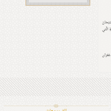
سُبْحانَ
ةِ الَّتي
غفران