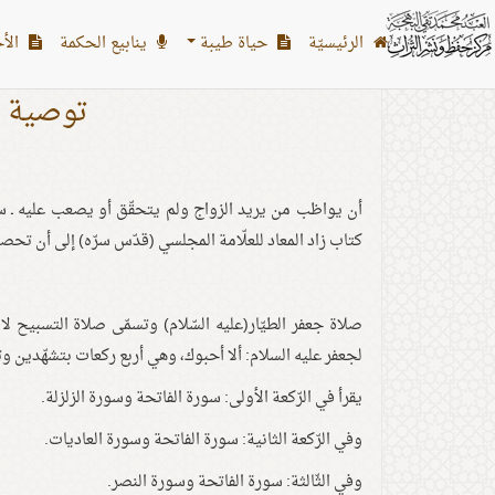
الرئیسیّة
حياة طيبة
ينابيع الحكمة
الأح
توصية س
أن يواظب من يريد الزواج ولم يتحقّق أو يصعب عليه ـ سواء
كتاب زاد المعاد للعلّامة المجلسي (قدّس سرّه) إلى أن تح
صلاة جعفر الطيّار(عليه السّلام) وتسمّى صلاة التسبيح ل
لجعفر عليه السلام: ألا أحبوك، وهي أربع ركعات بتشهّدين و
يقرأ في الرّكعة الأولى: سورة الفاتحة وسورة الزلزلة.
وفي الرّكعة الثانية: سورة الفاتحة وسورة العاديات.
وفي الثّالثة: سورة الفاتحة وسورة النصر.