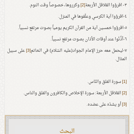
٣- اقرؤوا القلاقل الأربعة
[2]
وكرروها، خصوصاً وقت النوم.
٤-اقرؤوا آية الكرسي وعلّقوها في المنزل.
٥-اقرؤوا خمسين آية من القرآن الكريم يومياً بصوت مرتفع نسبياً.
٦-أذِّنُوا عند أوقات الأذان بصوت مرتفع نسبياً.
٧-ليحمل معه حرز الإمام الجواد(عليه السّلام) في الخاتم
[3]
على سبيل
المثال.
[1]
سورة الفلق والنّاس.
[2]
القلاقل الأربعة: سورة الإخلاص والكافرون والفلق والناس.
[3]
أو يشدّه على عضده.
البحث