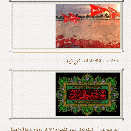
شدة مصيبة الإمام العسكري (ع)
احرصوا على أن تبكوا على سيّد الشّهداء (ع) كلّ يوم و لو مرّةً واحدةً