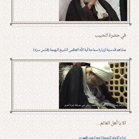
في حضرة الحبيب
مشاهد قدسيّة لزيارة سماحة آية الله العظمى الشيخ البهجة (قدّس سرّه)
الا يا أهل العالم ...
نداء الامام الحجة (عج) عند ظهوره