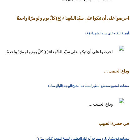
احرصوا على أن تبكوا على سيّد الشّهداء (ع) كلّ يوم و لو مرّةً واحدةً
أهمية البكاء على سيد الشهداء (ع)
وداع الحبيب ...
مشاهد لتشييع منقطع النظير لسماحة الشيخ البهجة (البالغ مناه)
في حضرة الحبيب
مشاهد قدسيّة لزيارة سماحة آية الله العظمى الشيخ البهجة (قدّس سرّه)