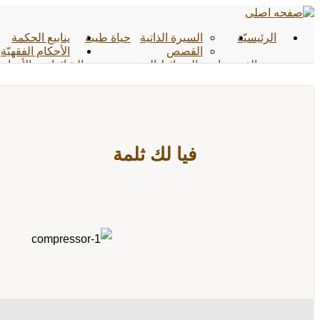
الرئیسیّة
السيرة الذاتية
حياة طيبة
ينابيع الحكمة
القصص
الأحکام الفقهیّة
الفیدیوهات
الوسائط المتعددة
الشائعات
الأخبار
الأحادیث
التواصل معنا
فيا لك ثلمة