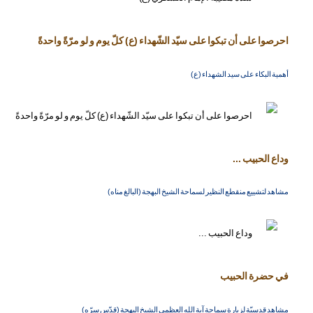
احرصوا على أن تبكوا على سيّد الشّهداء (ع) كلّ يوم و لو مرّةً واحدةً
أهمية البكاء على سيد الشهداء (ع)
وداع الحبيب ...
مشاهد لتشييع منقطع النظير لسماحة الشيخ البهجة (البالغ مناه)
في حضرة الحبيب
مشاهد قدسيّة لزيارة سماحة آية الله العظمى الشيخ البهجة (قدّس سرّه)