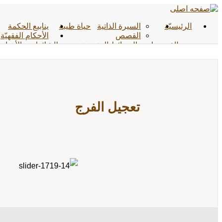
الرئیسیّة
السيرة الذاتية
حياة طيبة
ينابيع الحكمة
القصص
الأحکام الفقهیّة
الفیدیوهات
الوسائط المتعددة
الشائعات
الأخبار
الأحادیث
التواصل معنا
تعجيل الفرج