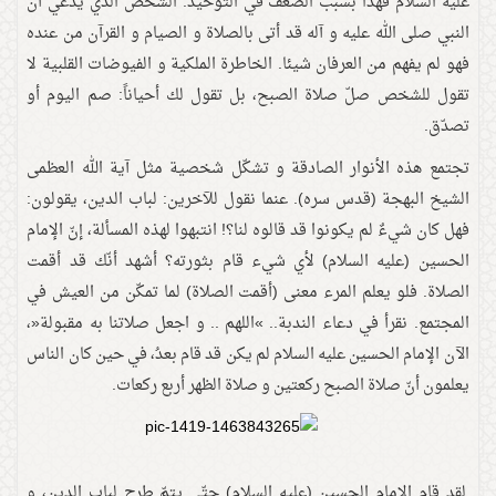
عليه السلام فهذا بسبب الضعف في التوحيد. الشخص الذي يدّعي أن
النبي صلى الله عليه و آله قد أتى بالصلاة و الصيام و القرآن من عنده
فهو لم يفهم من العرفان شيئا. الخاطرة الملكية و الفيوضات القلبية لا
تقول للشخص صلّ صلاة الصبح، بل تقول لك أحياناً: صم اليوم أو
تصدّق.
تجتمع هذه الأنوار الصادقة و تشكّل شخصية مثل آية الله العظمى
الشيخ البهجة (قدس سره). عنما نقول للآخرين: لباب الدين، يقولون:
فهل كان شيءٌ لم يكونوا قد قالوه لنا؟! انتبهوا لهذه المسألة، إنّ الإمام
الحسين (عليه السلام) لأي شيء قام بثورته؟ أشهد أنّك قد أقمت
الصلاة. فلو يعلم المرء معنى (أقمت الصلاة) لما تمكّن من العيش في
المجتمع. نقرأ في دعاء الندبة.. »اللهم .. و اجعل صلاتنا به مقبولة«،
الآن الإمام الحسين عليه السلام لم يكن قد قام بعدُ، في حين كان الناس
يعلمون أنّ صلاة الصبح ركعتين و صلاة الظهر أربع ركعات.
لقد قام الإمام الحسين (عليه السلام) حتّى يتمّ طرح لباب الدين، و