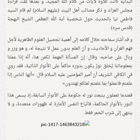
البدايةً كانت تلاوة لآيات من كلام الله المجيد، و بعدها تمّت قراءة
مجلس العزاء و ذكر مصائب أهل البيت (عليهم السلام) ثم قام السيد
فاطمي نيا بالحديث حول شخصية آية الله العظمى الشيخ البهجة
(قدس سره).
و قد أشار سماحته خلال كلامه إلى أهمية تحصيل العلوم الظاهرية لأجل
فهم القرآن و الأحاديث، و أنّ العلم بدون عمل لا نتيجة له، و هو وزر و
وبال على صاحبه، وقال: إنّ المسألة المهمة تكمن هنا، أنّه إذا عملنا
بمعلوماتنا يُخلق نورٌ يكون بدوره حاكماً على الأنوار الذاتية، فقد روي
في الكافي الشريف أنّ أمير المؤمنين عليه السلام قال: »أيّها الناس إذا
علمتم فاعملوا بما علمتم لعلكم تهتدون»
فعندما تعملون ينبعث نور له حكومة على الأنوار السابقة، إذ يسمى هذا
النور بالأنوار الحاكمة، فاتّباع النفس الأمارة له ظهورات متعددة، و لا
ينتهي إلى شرب الخمر فقط.