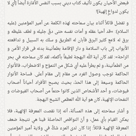
فبعض الأحيان يكون تأليف كتاب ديني بسبب النفس الأمّارة أيضاً [أي لا
يكون لدواعٍ إلهية]!
و تفضل قائلاً أثناء بيان سماحته لهذه الكلمة عن أمير المؤمنين (عليه
السلام): »قد أحیا عقله و أمات نفسه حتی دقّ جلیله و لطف غلیظه و
برق له لامع کثیر البرق فأبان له الطریق و سلك به السبیل و تدافعته
الأبواب إلی باب السلامة و دار الإقامة بطمأنینة بدنه فی قرار الأمن و
الراحة»: لقد كان آية الله البهجة لطيفاً بأكمله، لقد كان سماحته في بحر
من الطمأنينة، و لم يطرأ عليه أي شكل من التموّج و الاضطراب، فالأنوار
الحاكمة توجب وصول الفرد من مقام إلى مقام أعلى. فساحة الأنوار
الحاكمة وسيعة إلى هذا الحدّ، بحيث يصبح الأفراد أحياناً أصحاب
فيوضات، و أحد الأشخاص الذين كانوا حتماً من أصحاب الفيوضات و
النفحات الإلهية، كان هو آية الله العظمى الشيخ البهجة.
و أشار سماحته إلى هذه المسألة، أنه إذا نقصت المعرفة الإلهية، فلا
يمكن القيام بأي عمل، و أنّ النواقص الحاصلة فينا هي نتيجة ضعف
المعرفة الإلهية قائلاً: إذا كان لدى المرء شكٌّ في ولاية أمير المؤمنين