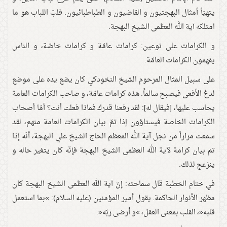
يتهيّأ أمثال البهجتيون و القاضيون و الطباطبائيون. فلبّ اللباب هو ما
امتلكه آية الله العظمى الشيخ البهجة.
و الكرامات على نوعين: كرامات عامّة و كرامات خاصّة، و الناس
يفهمون الكرامات العامّة.
على سبيل المثال المرحوم الشيخ النخودكي كان يضع يده على موضع
لدغ الأفعى فيصبح سالماً. هذه كرامات عامّة، و صاحب الكرامات العامة
يحاسب عليها، [فيقال له]: لقد رفعنا قدرك فماذا فعلت أنت؟ أمّا أصحاب
الكرامات الخاصة فيستاؤون إذا تمّ بيان الكرامات العامة منهم، لقد
سمعت مراراً من نجل آية الله المعظم الحاج الشيخ علي البهجة، أنّه إذا
تم بيان كرامة لآية الله العظمى الشيخ البهجة فإنّه كان يتغير حاله و
ينزعج لذلك.
في ختام الخطبة قال سماحته: إنّ آية الله العظمى الشيخ البهجة كان
مظهر الأنوار الحاكمة. يقول أمير المؤمنين (عليه السلام): »بما استعمل
قلبه«، القلب بمعنى العقل، »و أرضى ربّه«.