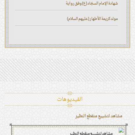
شهادة الإمام السجّاد (ع) وفق رواية
مولد كريمة الأطهار (عليهم السلام)
الفیدیوهات
مشاهد لتشييع منقطع النظير