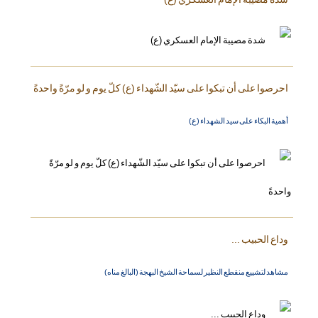
احرصوا على أن تبكوا على سيّد الشّهداء (ع) كلّ يوم و لو مرّةً واحدةً
أهمية البكاء على سيد الشهداء (ع)
وداع الحبيب ...
مشاهد لتشييع منقطع النظير لسماحة الشيخ البهجة (البالغ مناه)