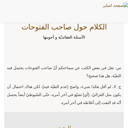
الكلام حول صاحب الفتوحات
الأسئلة العقائديّة و أجوبتها
س: نقل في بعض الكتب عن سماحتكم أنّ صاحب الفتوحات يحتمل فيه
التقيّة، هل هذا صحيح؟
ج: لا، لم أقل هكذا شيء، واضح [عدم التقيّة فيه]، لكن هناك احتمال أن
يكون مثل الغزاليّ، [أي] تشيّع في آخر أمره، حتّى السّيوطيّ أيضاً يحتمل
أنّه قد التفت إلى أغلاطه في آخر أمره.
البحث