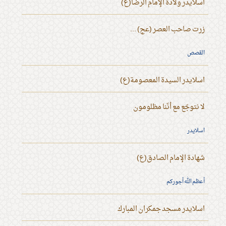
اسلايدر ولادة الإمام الرضا(ع)
زرت صاحب العصر (عج) ...
القصص
اسلايدر السيدة المعصومة(ع)
لا نتوجّع مع أنّنا مظلومون
اسلايدر
شهادة الإمام الصادق(ع)
أعظم الله أجوركم
اسلايدر مسجد جمكران المبارك