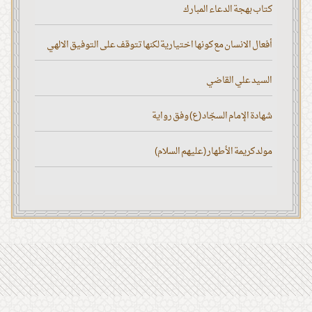
كتاب بهجة الدعاء المبارك
أفعال الانسان مع كونها اختيارية لكنها تتوقف على التوفيق الالهي
السيد علي القاضي
شهادة الإمام السجّاد (ع) وفق رواية
مولد كريمة الأطهار (عليهم السلام)