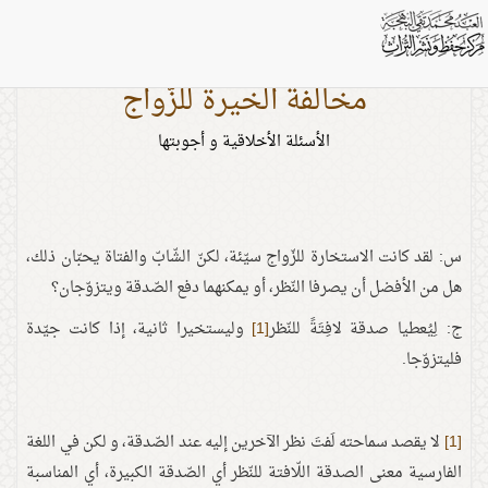
مخالفة الخيرة للزّواج
الأسئلة الأخلاقية و أجوبتها
س: لقد كانت الاستخارة للزّواج سيّئة، لكنّ الشّابّ والفتاة يحبّان ذلك،
هل من الأفضل أن يصرفا النّظر، أو يمكنهما دفع الصّدقة ويتزوّجان؟
ج: لِيُعطيا صدقة لافِتَةً للنّظر
[1]
وليستخيرا ثانية، إذا كانت جيّدة
فليتزوّجا.
[1]
لا يقصد سماحته لَفتَ نظر الآخرين إليه عند الصّدقة، و لكن في اللغة
الفارسية معنى الصدقة اللّافتة للنّظر أي الصّدقة الكبيرة، أي المناسبة