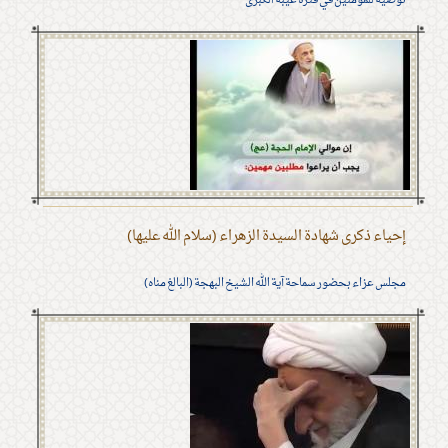
توصية للمؤمنين في فترة غيبة الكبرى
إحياء ذكرى شهادة السيدة الزهراء (سلام الله عليها)
مجلس عزاء بحضور سماحة آية الله الشيخ البهجة (البالغ مناه)