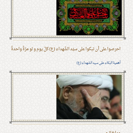
احرصوا على أن تبكوا على سيّد الشّهداء (ع) كلّ يوم و لو مرّةً واحدةً
أهمية البكاء على سيد الشهداء (ع)