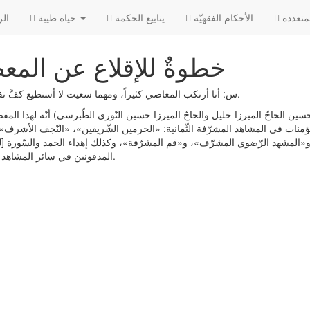
الأحکام الفقهیّة
ينابيع الحكمة
حياة طيبة
الر
خطوةٌ للإقلاع عن المع
س: أنا أرتكب المعاصي كثيراً، ومهما سعيت لا أستطيع كفَّ نفسي عنها.
 حسين الحاجّ الميرزا خليل والحاجّ الميرزا حسين النّوري الطّبرسي) أنّه لهذا المق
ؤمنات في المشاهد المشرّفة الثّمانية: «الحرمين الشّريفين»، «النّجف الأشرف»،
و«المشهد الرّضوي المشرّف»، و«قم المشرّفة»، وكذلك إهداء الحمد والسّورة [ل
المدفونين في سائر المشاهد المشرّفة.