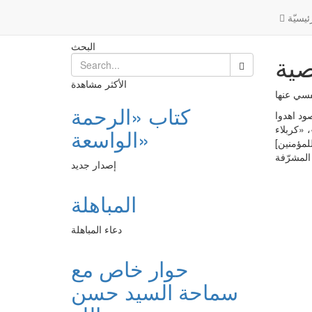
خطوةٌ للإقلاع عن المعصية
Post
الرئيسية
ئیسیّة
البحث
صية
الأكثر مشاهدة
كتاب «الرحمة
صود اهدوا
 «كربلاء
الواسعة»
لمؤمنين]
إصدار جديد
المباهلة
دعاء المباهلة
حوار خاص مع
سماحة السيد حسن