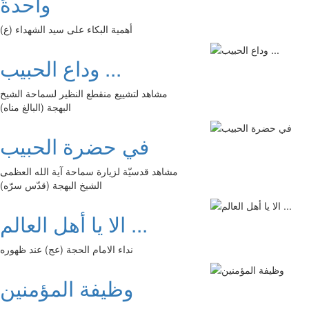
واحدةً
أهمية البكاء على سيد الشهداء (ع)
وداع الحبيب ...
مشاهد لتشييع منقطع النظير لسماحة الشيخ
البهجة (البالغ مناه)
في حضرة الحبيب
مشاهد قدسيّة لزيارة سماحة آية الله العظمى
الشيخ البهجة (قدّس سرّه)
الا يا أهل العالم ...
نداء الامام الحجة (عج) عند ظهوره
وظيفة المؤمنين