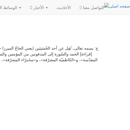
التواصل معنا
الأحادیث
الأخبار
الوسائط المتعددة
ج: بسمه تعالى، نُقِل عن أحد الحُسَينَين (يعني الحاجّ الميرزا
[قراءة] الحمد والسّورة إلى المدفونين من المؤمنين والم
المقدّسة»، و«الكاظميّة المشرّفة»، و«سامرّاء المشرّفة»، 