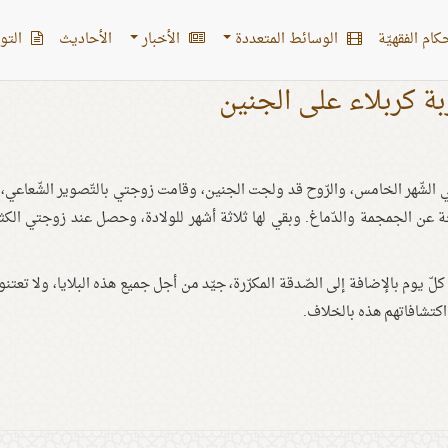
کام الفقهیّة
الوسائط المتعددة
الأخبار
الأحادیث
التو
بة كربلاء على الجنين
لشّهر الخامس، والرّوح قد ولجت الجنين، وقامت زوجتي بالتّصوير الشّعاعي، ف
ة عن الجمجمة والدّماغ. وبقي لها ثلاثة أشهر للولادة، وحصل عند زوجتي الكث
لّ يوم بالإضافة إلى الصّدقة المكرّرة، جيّد من أجل جميع هذه البلايا، ولا تعتنو
ي اكتشافاتهم هذه بالخلاف.