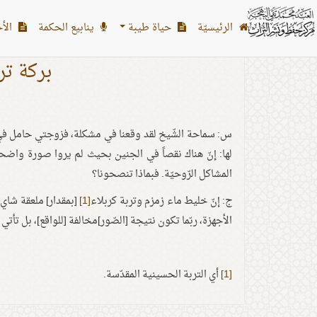
الرئیسیّة
حياة طيبة
ينابيع الحكمة
الأح
بركة تر
س: سماحة الشّيخ لقد وقعنا في مشكلة، فزوجتي حامل في ا
لها: إنّ هناك نقصاً في الجنين بحيث لم يروا صورة واضح
المشاكل الرّوحيّة. فبماذا تنصحونا؟
ج: إنّ خليط ماء زمزم وتربة كربلاء
[1]
[بمقدار] ملعقة شاي ك
الأجهزة، ربّما تكون نتيجة [الصّور]مخالفة [للواقع]، بل تأت
[1]
أي التربة الحسينية المقدّسة.