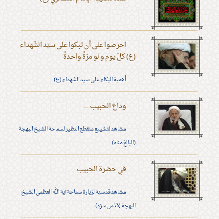
احرصوا على أن تبكوا على سيّد الشّهداء
(ع) كلّ يوم و لو مرّةً واحدةً
أهمية البكاء على سيد الشهداء (ع)
وداع الحبيب ...
مشاهد لتشييع منقطع النظير لسماحة الشيخ البهجة
(البالغ مناه)
في حضرة الحبيب
مشاهد قدسيّة لزيارة سماحة آية الله العظمى الشيخ
البهجة (قدّس سرّه)