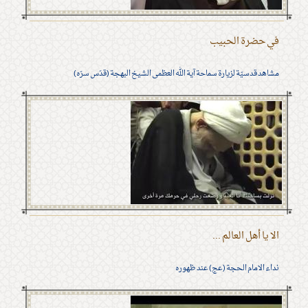
في حضرة الحبيب
مشاهد قدسيّة لزيارة سماحة آية الله العظمى الشيخ البهجة (قدّس سرّه)
الا يا أهل العالم ...
نداء الامام الحجة (عج) عند ظهوره