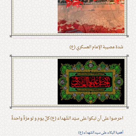
شدة مصيبة الإمام العسكري (ع)
احرصوا على أن تبكوا على سيّد الشّهداء (ع) كلّ يوم و لو مرّةً واحدةً
أهمية البكاء على سيد الشهداء (ع)