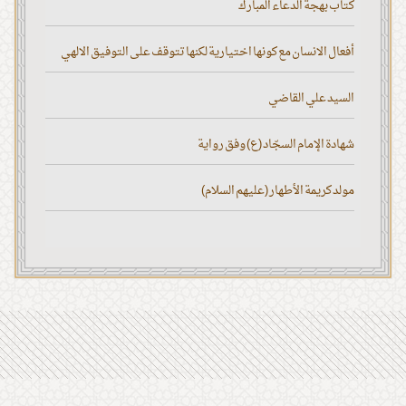
كتاب بهجة الدعاء المبارك
أفعال الانسان مع كونها اختيارية لكنها تتوقف على التوفيق الالهي
السيد علي القاضي
شهادة الإمام السجّاد (ع) وفق رواية
مولد كريمة الأطهار (عليهم السلام)