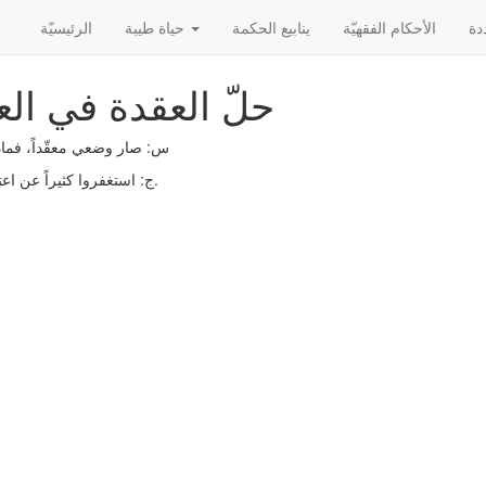
الأحکام الفقهیّة
ينابيع الحكمة
حياة طيبة
الرئیسیّة
حلّ العقدة في ال
س: صار وضعي معقّداً، فماذ
ج: استغفروا كثيراً عن اعتقاد كامل.