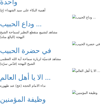
واحدةً
أهمية البكاء على سيد الشهداء (ع)
وداع الحبيب ...
مشاهد لتشييع منقطع النظير لسماحة الشيخ
البهجة (البالغ مناه)
في حضرة الحبيب
مشاهد قدسيّة لزيارة سماحة آية الله العظمى
الشيخ البهجة (قدّس سرّه)
الا يا أهل العالم ...
نداء الامام الحجة (عج) عند ظهوره
وظيفة المؤمنين