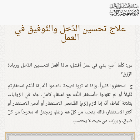
علاج تحسين الدّخل والتّوفيق في
العمل
س: كلّما أضع يدي في عمل أفشل، ماذا أفعل لتحسين الدّخل وزيادة
الرّزق؟
ج: استغفروا كثيراً، وإذا لم تروا نتيجة فاعلموا أنّه إمّا أنّكم استغفرتم
قليلاً أو لم تقولوا «أستغفر الله» مع اعتقادٍ كامل، جاء في الرّوايات
بثلاثة ألفاظ، أنّه إذا لازم [لزم] الشّخص الاستغفار أو أدمن الاستغفار أو
أكثر الاستغفار، فالله ينجيه من كلّ همّ وغمّ، ويجعل له مخرجاً من كلّ
ضيق، ويرزقه من حيث لا يحتسب.