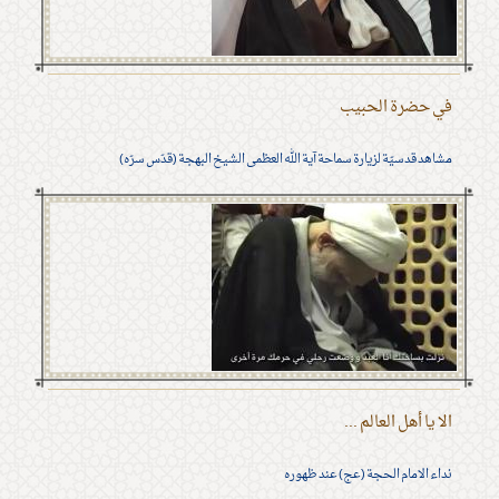
في حضرة الحبيب
مشاهد قدسيّة لزيارة سماحة آية الله العظمى الشيخ البهجة (قدّس سرّه)
الا يا أهل العالم ...
نداء الامام الحجة (عج) عند ظهوره