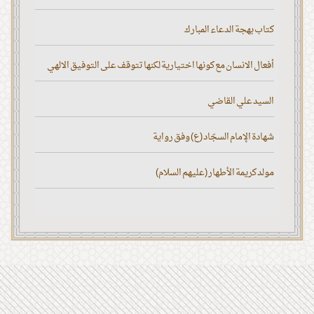
كتاب بهجة الدعاء المبارك
أفعال الانسان مع كونها اختيارية لكنها تتوقف على التوفيق الالهي
السيد علي القاضي
شهادة الإمام السجّاد (ع) وفق رواية
مولد كريمة الأطهار (عليهم السلام)