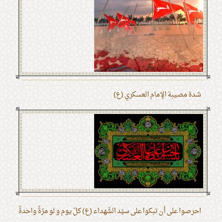
شدة مصيبة الإمام العسكري (ع)
احرصوا على أن تبكوا على سيّد الشّهداء (ع) كلّ يوم و لو مرّةً واحدةً