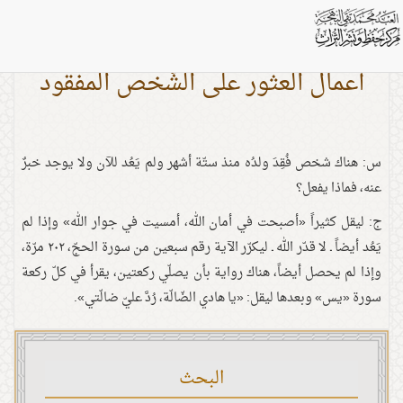
أعمال العثور على الشّخص المفقود
س: هناك شخص فُقِدَ ولدُه منذ ستّة أشهر ولم يَعُد للآن ولا يوجد خبرٌ
عنه، فماذا يفعل؟
ج: ليقل كثيراً «أصبحت في أمان الله، أمسيت في جوار الله» وإذا لم
يَعُد أيضاً ـ لا قدّر الله ـ ليكرّر الآية رقم سبعين من سورة الحجّ، ٢٠٢ مرّة،
وإذا لم يحصل أيضاً، هناك رواية بأن يصلّي ركعتين، يقرأ في كلّ ركعة
سورة «يس» وبعدها ليقل: «يا هادي الضّالّة، رُدَّ عليّ ضالّتي».
البحث