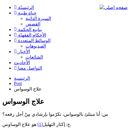
الرئیسیّة
حياة طيبة
السيرة الذاتية
القصص
ينابيع الحكمة
الأحکام الفقهیّة
الوسائط المتعددة
الفیدیوهات
الأخبار
الشائعات
الأحادیث
التواصل معنا
الرئيسية
Post
علاج الوسواس
علاج الوسواس
س: أنا مبتلىً بالوسواس، تكرّموا بإرشادي مِنْ أجل رفعه؟
هو علاج الوساوس.
ج: إكثار التهليل
[1]