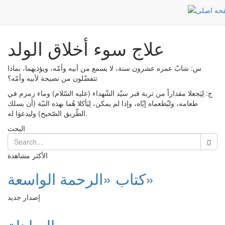
علاج سوء أخلاق الولد
Post
الرئيسية
علاج سوء أخلاق الولد
س: شابّ عمره عشرون سنة، لا يسمع من أبيه وأمّه، ويؤذيهما، بماذا
تتفضّلون من نصيحة لأبيه وأمّه؟
ج: لِيَجعلا مقداراً من تربة قبر سيّد الشّهداء (عليه السّلام) وماء زمزم في
طعامه، وليُطعماه إيّاه، وإذا لم يمكن، لِيَأكلا هُما بهذه النيّة (أن يسلك
الطّريق الصّحيح) وليدعوَا له.
البحث
الأكثر مشاهدة
كتاب «الرحمة الواسعة»
إصدار جديد