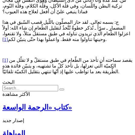
س: منذ مدّة وأنا أعاني من أذى الشّيطان وهوى النّفس في مجال
تزكية البطن واللّسان، وفي قلّة الأكل، وقلّة الكلام، وقلّة النّوم،
فماذا ينبغي عليّ أن أفعل لعلاج هذه العيوب؟
ج: بسمه تعالى. لقد حاز المصلّون باللّيل قصب السّبق في هذا
المضمار ـ سرّاً ـ تُذكر خطوةٌ تُتَّخذُ لتقليل الطّعام إن شاء الله: أولاً
اعزلوا الطّعام الّذي تريدون تناوله في طبق مستقلّ مثلاً، ولا تقنعوا،
.
وحينها تناولوا منه فقط. واعملوا بهذا حتّى يتبيّن لكم
[1]
يقصد سماحته أن تأخذ من الطّعام في طبق مستقلّ و لا تقلّل من
[1]
الكميّة الّتي تعزلها، بل تأخذ كلّ ما تشتهيه، و يتبيّن فائدة هذه
الطّريقة بعد ما تواظب عليها إذ أنّها تنتهي بتقليل الكميّة تلقائيّاً.
البحث
الأكثر مشاهدة
كتاب «الرحمة الواسعة»
إصدار جديد
المباهلة