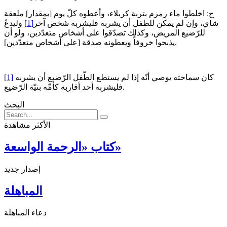
ج: اخلطوا ماء زمزم بتربة كربلاء، وأعطوه كلّ يوم [بمقدار] ملعقة
شاي، وإن لم يمكن للطفل أن يشربه فليشربه شخص آخر
[1]
وليدعُ
للرّضيع المريض، وكذلك تصدّقوا على أشخاص متعدّدين، ولو أن
يذبحوا خروفاً ويعطونه صدقة [على أشخاص متعدّدين].
كان سماحته يوصي أنّه إذا لم يستطع الطّفل الرّضيع أن يشربه
[1]
فليشربه أحد أقاربه كأمِّه بنيّة الرّضيع.
البحث
الأكثر مشاهدة
كتاب «الرحمة الواسعة»
إصدار جديد
المباهلة
دعاء المباهلة