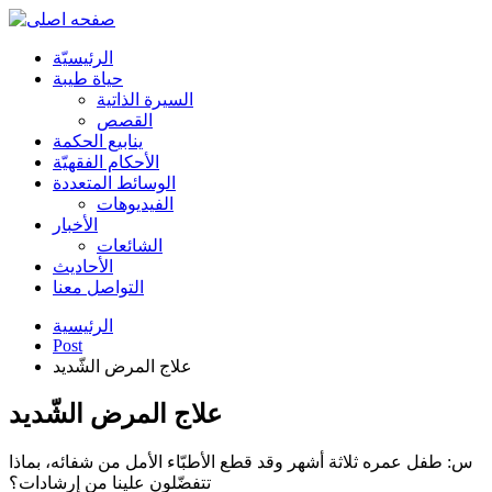
الرئیسیّة
حياة طيبة
السيرة الذاتية
القصص
ينابيع الحكمة
الأحکام الفقهیّة
الوسائط المتعددة
الفیدیوهات
الأخبار
الشائعات
الأحادیث
التواصل معنا
الرئيسية
Post
علاج المرض الشّديد
علاج المرض الشّديد
س: طفل عمره ثلاثة أشهر وقد قطع الأطبّاء الأمل من شفائه، بماذا
تتفضّلون علينا من إرشادات؟