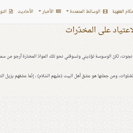
کام الفقهیّة
الوسائط المتعددة
الأخبار
الأحادیث
التو
اعتياد على المخدّرات
د نجوت، لكنّ الوسوسة تؤذيني وتسوقني نحو تلك الموادّ المخدّرة أرجو من سم
ّلوات، ومن جملتها هو عشق أهل البيت (عليهم السّلام) ، إنّما عشقهم يزيل التل