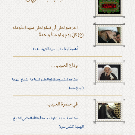
احرصوا على أن تبكوا على سيّد الشّهداء
(ع) كلّ يوم و لو مرّةً واحدةً
أهمية البكاء على سيد الشهداء (ع)
وداع الحبيب ...
مشاهد لتشييع منقطع النظير لسماحة الشيخ البهجة
(البالغ مناه)
في حضرة الحبيب
مشاهد قدسيّة لزيارة سماحة آية الله العظمى الشيخ
البهجة (قدّس سرّه)