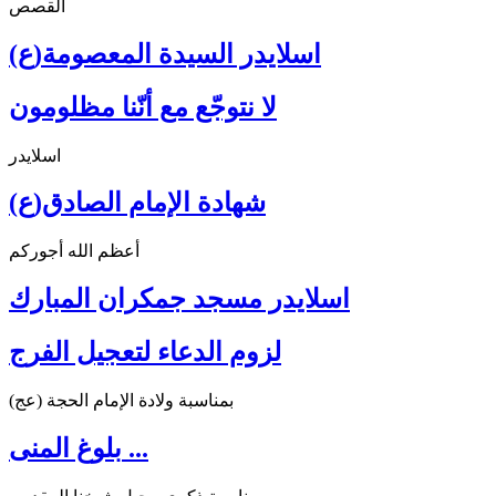
القصص
اسلايدر السيدة المعصومة(ع)
لا نتوجّع مع أنّنا مظلومون
اسلايدر
شهادة الإمام الصادق(ع)
أعظم الله أجوركم
اسلايدر مسجد جمكران المبارك
لزوم الدعاء لتعجيل الفرج
بمناسبة ولادة الإمام الحجة (عج)
بلوغ المنى ...