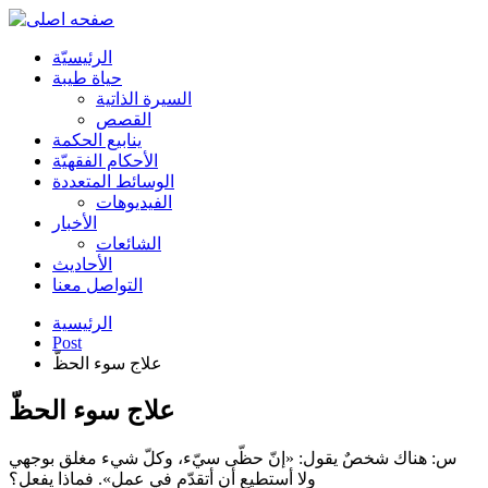
الرئیسیّة
حياة طيبة
السيرة الذاتية
القصص
ينابيع الحكمة
الأحکام الفقهیّة
الوسائط المتعددة
الفیدیوهات
الأخبار
الشائعات
الأحادیث
التواصل معنا
الرئيسية
Post
علاج سوء الحظّ
علاج سوء الحظّ
س: هناك شخصٌ يقول: «إنّ حظّی سيّء، وكلّ شيء مغلق بوجهي
ولا أستطيع أن أتقدّم في عمل». فماذا يفعل؟