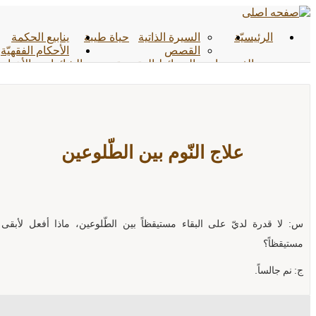
الرئیسیّة
السيرة الذاتية
حياة طيبة
ينابيع الحكمة
القصص
الأحکام الفقهیّة
الفیدیوهات
الوسائط المتعددة
الشائعات
الأخبار
الأحادیث
التواصل معنا
علاج النّوم بين الطّلوعين
س: لا قدرة لديّ على البقاء مستيقظاً بين الطّلوعين، ماذا أفعل لأبقى
مستيقظاً؟
ج: نم جالساً.