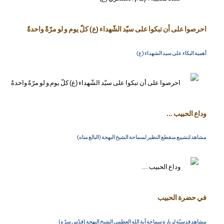
احرصوا على أن تبكوا على سيّد الشّهداء (ع) كلّ يوم و لو مرّةً واحدةً
أهمية البكاء على سيد الشهداء (ع)
وداع الحبيب ...
مشاهد لتشييع منقطع النظير لسماحة الشيخ البهجة (البالغ مناه)
في حضرة الحبيب
مشاهد قدسيّة لزيارة سماحة آية الله العظمى الشيخ البهجة (قدّس سرّه)