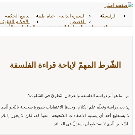
الرئیسیّة
السيرة الذاتية
حياة طيبة
ينابيع الحكمة
القصص
الأحکام الفقهیّة
الفیدیوهات
الوسائط المتعددة
الشائعات
الأخبار
الأحادیث
التواصل معنا
الشّرط المهمّ لإباحة قراءة الفلسفة
س: ما هو أثر دراسة الفلسفة والعرفان النّظريّ في السّلوك؟
ج: بعد دراسة وتعلّم علم الكلام، وحفظ الاعتقادات بصورة صحيحة بالنّحو الّذي
لا يستطيع أحد أن يسلبه الاعتقادات الصّحيحة، مفيدٌ له، لكن لا يجوز [ذلك]
للشّخص الّذي لا يستطيع أن يستدلّ في العقائد.