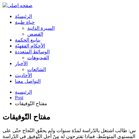
الرئیسیّة
حياة طيبة
السيرة الذاتية
القصص
ينابيع الحكمة
الأحکام الفقهیّة
الوسائط المتعددة
الفیدیوهات
الأخبار
الشائعات
الأحادیث
التواصل معنا
الرئيسية
Post
مفتاح التّوفيقات
مفتاح التّوفيقات
س: طالب اشتغل بالدّراسة لمدّة سنوات ولم يحقّق النّجاح حتّى على
المستوى المتوسّط، فماذا تقترحون له مِنْ أجل التّوفيق في الدّراسة