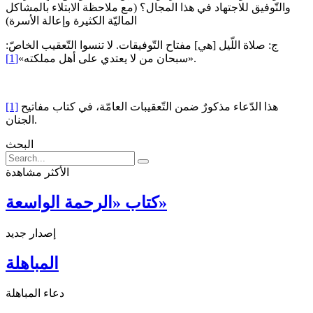
والتّوفيق للاجتهاد في هذا المجال؟ (مع ملاحظة الابتلاء بالمشاكل
الماليّة الكثيرة وإعالة الأسرة)
ج: صلاة اللّيل [هي] مفتاح التّوفيقات. لا تنسوا التّعقيب الخاصّ:
.
«سبحان من لا يعتدي على أهل مملكته»
[1]
هذا الدّعاء مذكورٌ ضمن التّعقيبات العامّة، في كتاب مفاتيح
[1]
الجنان.
البحث
الأكثر مشاهدة
كتاب «الرحمة الواسعة»
إصدار جديد
المباهلة
دعاء المباهلة