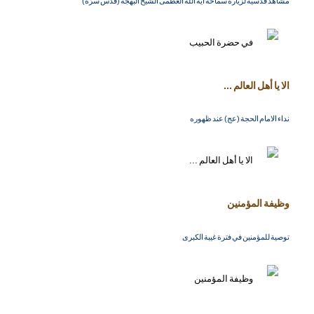
مشاهد قدسيّة لزيارة سماحة آية الله العظمى الشيخ البهجة (قدّس سرّه)
الا يا أهل العالم ...
نداء الامام الحجة (عج) عند ظهوره
وظيفة المؤمنين
توصية للمؤمنين في فترة غيبة الكبرى