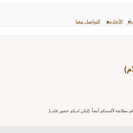
بار
الأحادیث
التواصل معنا
م)
بكم مطابقة لألسنتكم أيضاً، [ليكن لديكم حضور قلب].