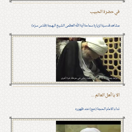
في حضرة الحبيب
مشاهد قدسيّة لزيارة سماحة آية الله العظمى الشيخ البهجة (قدّس سرّه)
الا يا أهل العالم ...
نداء الامام الحجة (عج) عند ظهوره