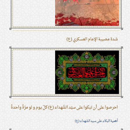
شدة مصيبة الإمام العسكري (ع)
احرصوا على أن تبكوا على سيّد الشّهداء (ع) كلّ يوم و لو مرّةً واحدةً
أهمية البكاء على سيد الشهداء (ع)