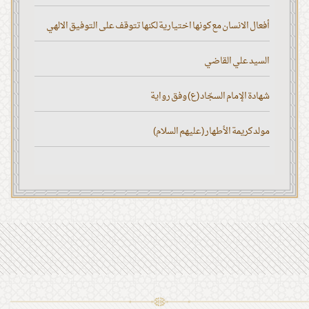
أفعال الانسان مع كونها اختيارية لكنها تتوقف على التوفيق الالهي
السيد علي القاضي
شهادة الإمام السجّاد (ع) وفق رواية
مولد كريمة الأطهار (عليهم السلام)