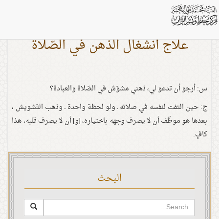
علاج انشغال الذّهن في الصّلاة
س: أرجو أن تدعو لي، ذهني مشوّش في الصّلاة والعبادة؟
ج: حين التفت لنفسه في صلاته ـ ولو لحظة واحدة ـ وذهب التّشويش ،
بعدها هو موظّف أن لا يصرف وجهه باختياره، [و] أن لا يصرف قلبه، هذا
كافٍ.
البحث