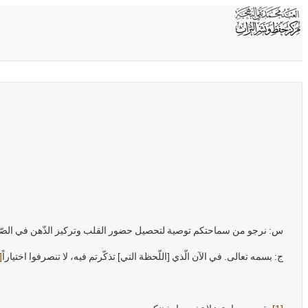
الرئیسیّة
السيرة الذاتية
حياة طيبة
ينابيع الحكمة
الأحکا
القصص
س: نرجو من سماحتكم توصية لتحصيل حضور القلب وتركيز الذّهن في الصّل
ج: بسمه تعالى. في الآن الّذي [اللّحظة التي] تذكّرتم فيه، لا تنصرفوا اختياراً
[1]