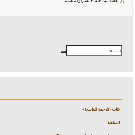
[1]
يقصد سماحته: لا تشردوا بذهنكم.
كتاب «الرحمة الواسعة»
المباهلة