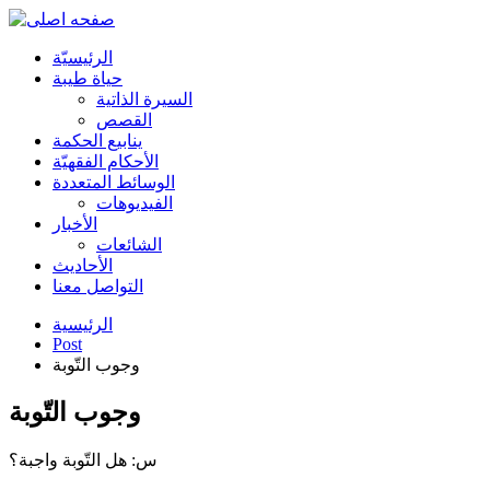
الرئیسیّة
حياة طيبة
السيرة الذاتية
القصص
ينابيع الحكمة
الأحکام الفقهیّة
الوسائط المتعددة
الفیدیوهات
الأخبار
الشائعات
الأحادیث
التواصل معنا
الرئيسية
Post
وجوب التّوبة
وجوب التّوبة
س: هل التّوبة واجبة؟