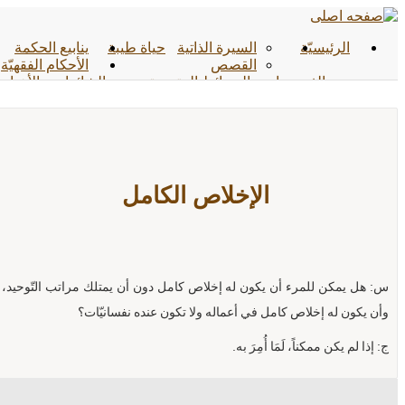
الرئیسیّة
السيرة الذاتية
حياة طيبة
ينابيع الحكمة
القصص
الأحکام الفقهیّة
الفیدیوهات
الوسائط المتعددة
الشائعات
الأخبار
الأحادیث
التواصل معنا
الإخلاص الكامل
س: هل يمكن للمرء أن يكون له إخلاص كامل دون أن يمتلك مراتب التّوحيد،
وأن يكون له إخلاص كامل في أعماله ولا تكون عنده نفسانيّات؟
ج: إذا لم يكن ممكناً، لَمَا أُمِرَ به.