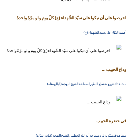
احرصوا على أن تبكوا على سيّد الشّهداء (ع) كلّ يوم و لو مرّةً واحدةً
أهمية البكاء على سيد الشهداء (ع)
وداع الحبيب ...
مشاهد لتشييع منقطع النظير لسماحة الشيخ البهجة (البالغ مناه)
في حضرة الحبيب
مشاهد قدسيّة لزيارة سماحة آية الله العظمى الشيخ البهجة (قدّس سرّه)